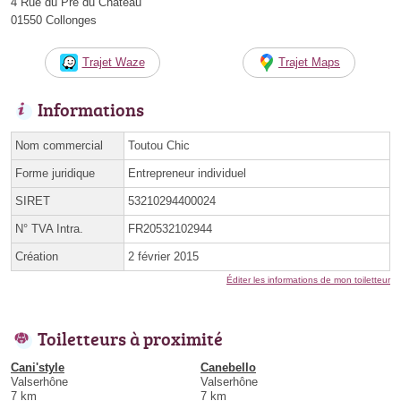
4 Rue du Pré du Château
01550 Collonges
Trajet Waze
Trajet Maps
Informations
Nom commercial
Toutou Chic
Forme juridique
Entrepreneur individuel
SIRET
53210294400024
N° TVA Intra.
FR20532102944
Création
2 février 2015
Éditer les informations de mon toiletteur
Toiletteurs à proximité
Cani'style
Canebello
Valserhône
Valserhône
7 km
7 km