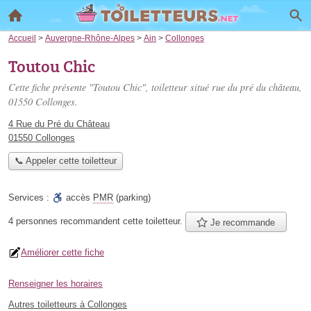
Accueil
>
Auvergne-Rhône-Alpes
>
Ain
>
Collonges
Toutou Chic
Cette fiche présente "Toutou Chic", toiletteur situé
rue du pré du château
,
01550 Collonges.
4 Rue du Pré du Château
01550 Collonges
📞 Appeler cette toiletteur
Services :
accès
PMR
(parking)
4 personnes
recommandent
cette toiletteur.
Je recommande
Améliorer cette fiche
Renseigner les horaires
Autres toiletteurs à Collonges