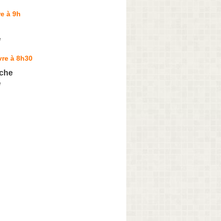
e à 9h
e
vre à 8h30
nche
e