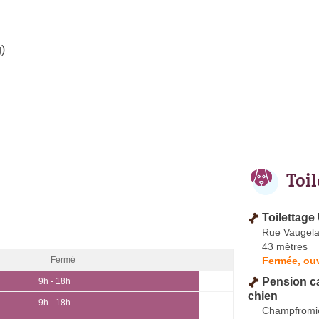
)
Toi
Toilettage
Rue Vaugel
43 mètres
Fermée, ou
Fermé
Pension c
9h - 18h
chien
9h - 18h
Champfromi