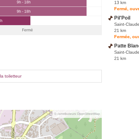
13 km
9h - 18h
Fermé, ouvr
9h - 18h
Pil'Poil
4h
Saint-Claud
21 km
Fermé
Fermée, ou
Patte Bla
Saint-Claud
21 km
a toiletteur
© contributeurs OpenStreetMap