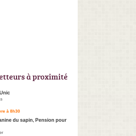
letteurs à proximité
 Unic
as
vre à 8h30
anine du sapin, Pension pour
er