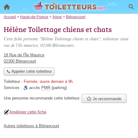
Accueil
>
Hauts-de-France
>
Aisne
>
Blérancourt
Hélène Toilettage chiens et chats
Cette fiche présente "Hélène Toilettage chiens et chats", toiletteur situé
rue de l'île maurice
, 02300 Blérancourt.
18 Rue de l'Île Maurice
02300 Blérancourt
📞 Appeler cette toiletteur
Toiletteur
-
Fermée, ouvre demain à 9h
Services :
accès
PMR
(parking)
Une personne
recommande
cette toiletteur.
Je recommande
Améliorer cette fiche
Autres toiletteurs à Blérancourt