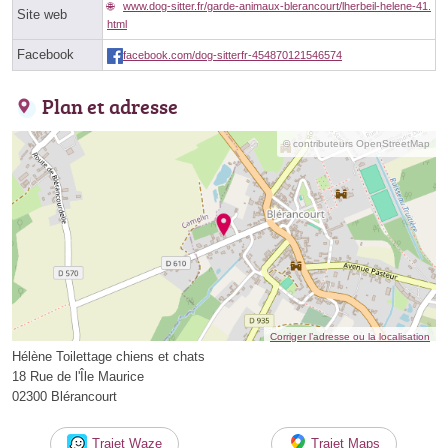
www.dog-sitter.fr/garde-animaux-blerancourt/lherbeil-helene-41.
Site web
html
Facebook
facebook.com/dog-sitterfr-454870121546574
Plan et adresse
© contributeurs OpenStreetMap
Corriger l’adresse ou la localisation
Hélène Toilettage chiens et chats
18 Rue de l'Île Maurice
02300 Blérancourt
Trajet Waze
Trajet Maps