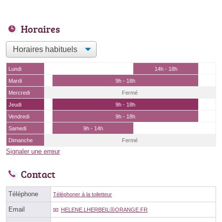
Horaires
Lundi
14h - 18h
Mardi
9h - 18h
Mercredi
Fermé
Jeudi
9h - 18h
Vendredi
9h - 18h
Samedi
9h - 14h
Dimanche
Fermé
Signaler une erreur
Contact
Téléphone
Téléphoner à la toiletteur
Email
HELENE.LHERBEILⓐORANGE.FR