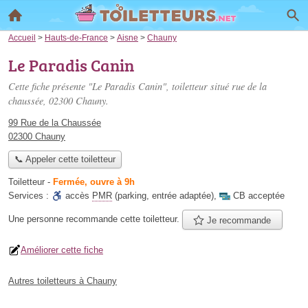
Accueil
>
Hauts-de-France
>
Aisne
>
Chauny
Le Paradis Canin
Cette fiche présente "Le Paradis Canin", toiletteur situé
rue de la
chaussée
, 02300 Chauny.
99 Rue de la Chaussée
02300 Chauny
📞 Appeler cette toiletteur
Toiletteur
-
Fermée, ouvre à 9h
Services :
accès
PMR
(parking, entrée adaptée)
,
CB acceptée
Une personne
recommande
cette toiletteur.
Je recommande
Améliorer cette fiche
Autres toiletteurs à Chauny