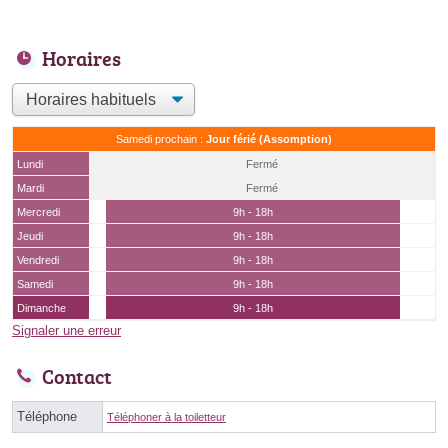
Horaires
Samedi prochain :
Jour férié (Assomption)
Lundi
Fermé
Mardi
Fermé
Mercredi
9h - 18h
Jeudi
9h - 18h
Vendredi
9h - 18h
Samedi
9h - 18h
Dimanche
9h - 18h
Signaler une erreur
Contact
Téléphone
Téléphoner à la toiletteur