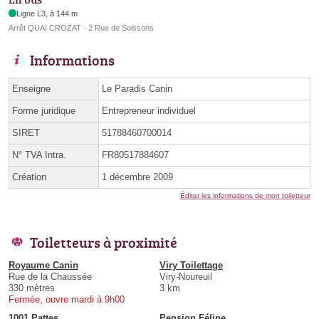
Ligne L3, à 144 m
Arrêt QUAI CROZAT - 2 Rue de Soissons
Informations
Enseigne
Le Paradis Canin
Forme juridique
Entrepreneur individuel
SIRET
51788460700014
N° TVA Intra.
FR80517884607
Création
1 décembre 2009
Éditer les informations de mon toiletteur
Toiletteurs à proximité
Royaume Canin
Viry Toilettage
Rue de la Chaussée
Viry-Noureuil
330 mètres
3 km
Fermée, ouvre mardi à 9h00
1001 Pattes
Pension Féline