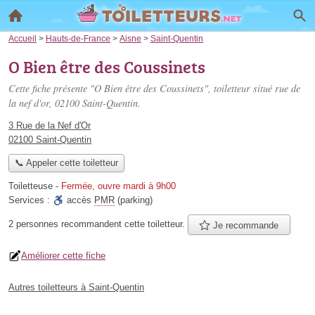
Accueil
>
Hauts-de-France
>
Aisne
>
Saint-Quentin
O Bien être des Coussinets
Cette fiche présente "O Bien être des Coussinets", toiletteur situé
rue de
la nef d'or
, 02100 Saint-Quentin.
3 Rue de la Nef d'Or
02100 Saint-Quentin
📞 Appeler cette toiletteur
Toiletteuse
-
Fermée, ouvre mardi à 9h00
Services :
accès
PMR
(parking)
2 personnes
recommandent
cette toiletteur.
Je recommande
Améliorer cette fiche
Autres toiletteurs à Saint-Quentin