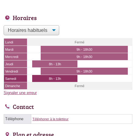
Horaires
Lundi
Fermé
Mardi
9h - 18h30
Mercredi
9h - 18h30
Jeudi
8h - 13h
Vendredi
9h - 18h30
Samedi
8h - 13h
Dimanche
Fermé
Signaler une erreur
Contact
Téléphone
Téléphoner à la toiletteur
Plan et adresse