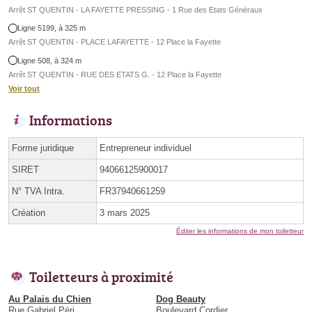
Arrêt ST QUENTIN - LA FAYETTE PRESSING - 1 Rue des Etats Généraux
Ligne 5199, à 325 m
Arrêt ST QUENTIN - PLACE LAFAYETTE - 12 Place la Fayette
Ligne 508, à 324 m
Arrêt ST QUENTIN - RUE DES ETATS G. - 12 Place la Fayette
Voir tout
Informations
Forme juridique
Entrepreneur individuel
SIRET
94066125900017
N° TVA Intra.
FR37940661259
Création
3 mars 2025
Éditer les informations de mon toiletteur
Toiletteurs à proximité
Au Palais du Chien
Dog Beauty
Rue Gabriel Péri
Boulevard Cordier