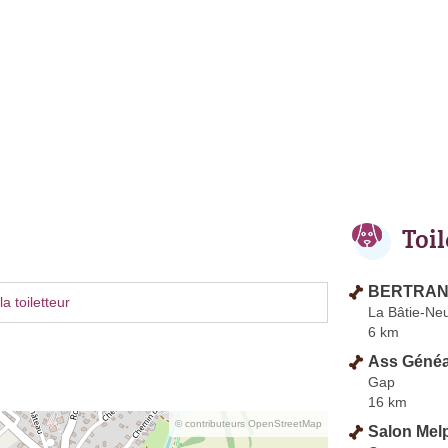
Toi
BERTRAND
a toiletteur
La Bâtie-Ne
6 km
Ass Généa
Gap
16 km
© contributeurs OpenStreetMap
Salon Mel