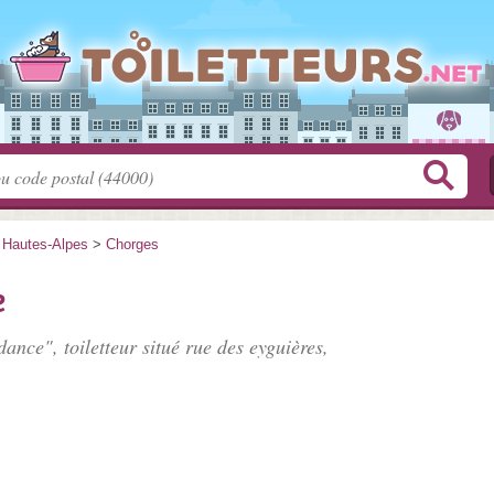
>
Hautes-Alpes
>
Chorges
e
dance", toiletteur situé
rue des eyguières
,