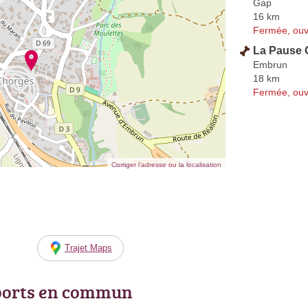
Gap
16 km
Fermée, ouv
La Pause 
Embrun
18 km
Fermée, ouv
Corriger l’adresse ou la localisation
Trajet Maps
ports en commun