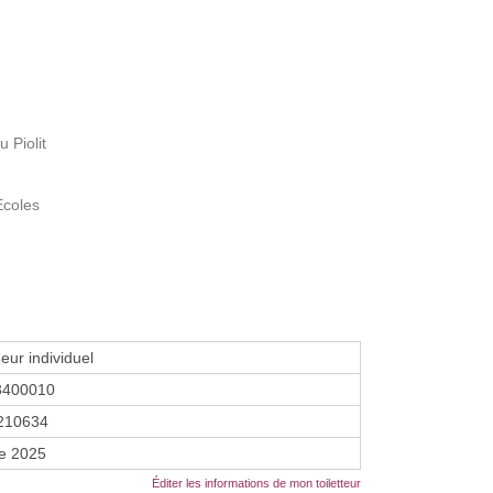
u Piolit
Ecoles
eur individuel
3400010
210634
re 2025
Éditer les informations de mon toiletteur