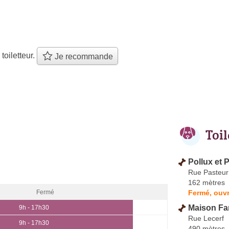
 toiletteur.
Je recommande
Toi
Pollux et P
Rue Pasteur
162 mètres
Fermé, ouvr
Fermé
Maison Fa
9h - 17h30
Rue Lecerf
9h - 17h30
490 mètres