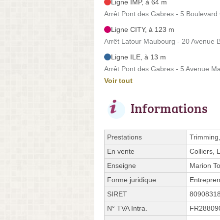
Ligne IMP, à 64 m
Arrêt Pont des Gabres - 5 Boulevard 
Ligne CITY, à 123 m
Arrêt Latour Maubourg - 20 Avenue B
Ligne ILE, à 13 m
Arrêt Pont des Gabres - 5 Avenue Ma
Voir tout
Informations
Prestations
Trimming,
En vente
Colliers, 
Enseigne
Marion To
Forme juridique
Entrepren
SIRET
8090831
N° TVA Intra.
FR28809