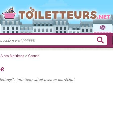
>
Alpes-Maritimes
>
Cannes
ge
ettage", toiletteur situé
avenue maréchal