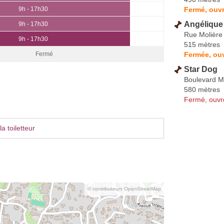
Fermé, ouvr
9h - 17h30
Angélique 
9h - 17h30
Rue Molière
9h - 17h30
515 mètres
Fermée, ouv
Fermé
Star Dog
Boulevard M
580 mètres
Fermé, ouvr
a toiletteur
© contributeurs OpenStreetMap