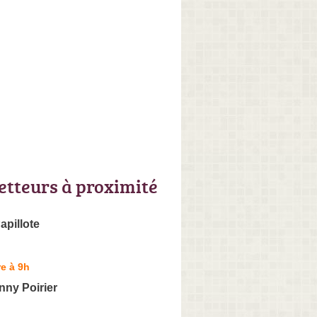
letteurs à proximité
apillote
e à 9h
nny Poirier