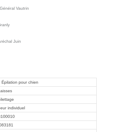
Général Vautrin
ranly
réchal Juin
 Épilation pour chien
Laisses
ilettage
eur individuel
8100010
083181