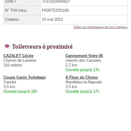
SIRET
75370119200027
N° TVA Intra.
FR26753701192
Création
10 mai 2013
Éditer les informations de mon toiletteur
Toiletteurs à proximité
CAZALET Cécile
Caninement Votre 06
Chemin de Laveine
chemin des Cassiers
116 mètres
2.2 km
Ouverte jusqu'à 17h
Coupe Canin Toilettage
A Fleur de Chiens
Cannes
Mandelieu-la-Napoule
3.5 km
3.5 km
Ouverte jusqu'à 16h
Ouverte jusqu'à 17h