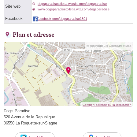
dogsparadisetoiletta.wixsite.com/dogsparadise
Site web
www.dogsparadisetoiletta.wix.com/dogsparadise
Facebook
facebook.com/dogsparadise1891
Plan et adresse
© contributeurs OpenStreetMap
Corriger l’adresse ou la localisation
Dog's Paradise
520 Avenue de la Republique
06550 La Roquette-sur-Siagne