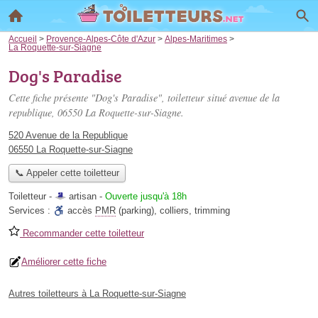
Accueil
>
Provence-Alpes-Côte d'Azur
>
Alpes-Maritimes
>
La Roquette-sur-Siagne
Dog's Paradise
Cette fiche présente "Dog's Paradise", toiletteur situé
avenue de la
republique
, 06550 La Roquette-sur-Siagne.
520 Avenue de la Republique
06550 La Roquette-sur-Siagne
📞 Appeler cette toiletteur
Toiletteur -
artisan
-
Ouverte jusqu'à 18h
Services :
accès
PMR
(parking)
,
colliers
,
trimming
Recommander cette toiletteur
Améliorer cette fiche
Autres toiletteurs à La Roquette-sur-Siagne