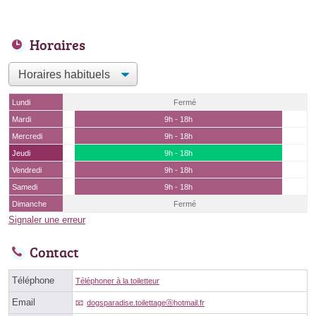
Horaires
Lundi
Fermé
Mardi
9h - 18h
Mercredi
9h - 18h
Jeudi
9h - 18h
Vendredi
9h - 18h
Samedi
9h - 18h
Dimanche
Fermé
Signaler une erreur
Contact
Téléphone
Téléphoner à la toiletteur
Email
dogsparadise.toilettageⓐhotmail.fr