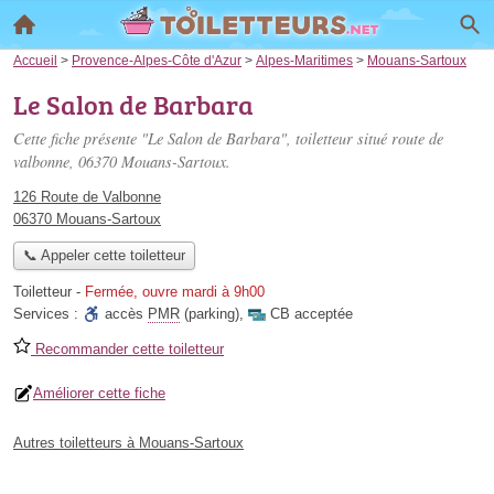
Accueil
>
Provence-Alpes-Côte d'Azur
>
Alpes-Maritimes
>
Mouans-Sartoux
Le Salon de Barbara
Cette fiche présente "Le Salon de Barbara", toiletteur situé
route de
valbonne
, 06370 Mouans-Sartoux.
126 Route de Valbonne
06370 Mouans-Sartoux
📞 Appeler cette toiletteur
Toiletteur
-
Fermée, ouvre mardi à 9h00
Services :
accès
PMR
(parking)
,
CB acceptée
Recommander cette toiletteur
Améliorer cette fiche
Autres toiletteurs à Mouans-Sartoux