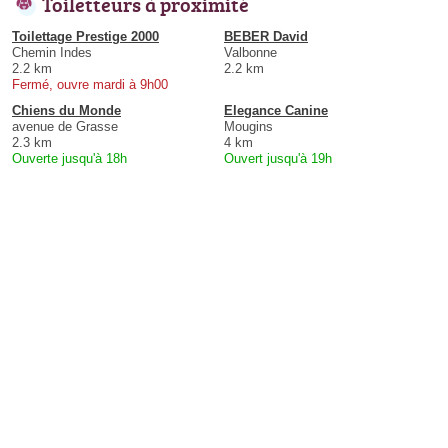
Toiletteurs à proximité
Toilettage Prestige 2000
BEBER David
Chemin Indes
Valbonne
2.2 km
2.2 km
Fermé, ouvre mardi à 9h00
Chiens du Monde
Elegance Canine
avenue de Grasse
Mougins
2.3 km
4 km
Ouverte jusqu'à 18h
Ouvert jusqu'à 19h