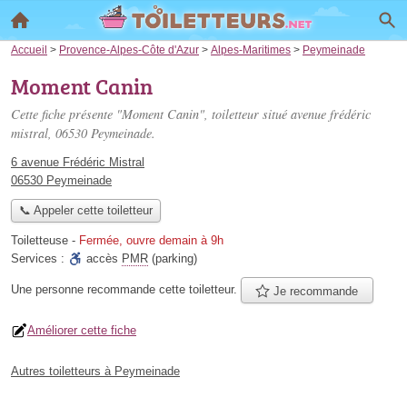
Accueil
>
Provence-Alpes-Côte d'Azur
>
Alpes-Maritimes
>
Peymeinade
Moment Canin
Cette fiche présente "Moment Canin", toiletteur situé
avenue frédéric
mistral
, 06530 Peymeinade.
6 avenue Frédéric Mistral
06530 Peymeinade
📞 Appeler cette toiletteur
Toiletteuse
-
Fermée, ouvre demain à 9h
Services :
accès
PMR
(parking)
Une personne
recommande
cette toiletteur.
Je recommande
Améliorer cette fiche
Autres toiletteurs à Peymeinade