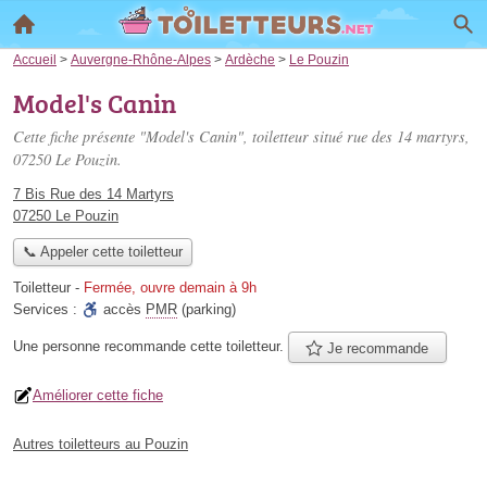
Accueil
>
Auvergne-Rhône-Alpes
>
Ardèche
>
Le Pouzin
Model's Canin
Cette fiche présente "Model's Canin", toiletteur situé
rue des 14 martyrs
,
07250 Le Pouzin.
7 Bis Rue des 14 Martyrs
07250 Le Pouzin
📞 Appeler cette toiletteur
Toiletteur
-
Fermée, ouvre demain à 9h
Services :
accès
PMR
(parking)
Une personne
recommande
cette toiletteur.
Je recommande
Améliorer cette fiche
Autres toiletteurs au Pouzin