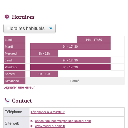
Horaires
Lundi
14h - 17h30
Mardi
9h - 17h30
Mercredi
9h - 12h
Jeudi
9h - 17h30
Vendredi
9h - 17h30
Samedi
9h - 12h
Dimanche
Fermé
Signaler une erreur
Contact
Téléphone
Téléphoner à la toiletteur
cotteauxmunozevelyne.site-solocal.com
Site web
www.model-s-canin.fr