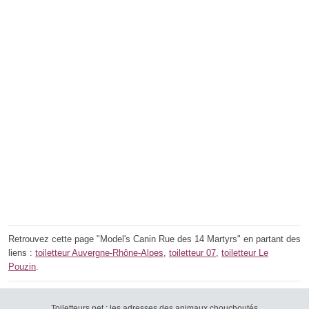
Retrouvez cette page "Model's Canin Rue des 14 Martyrs" en partant des
liens :
toiletteur Auvergne-Rhône-Alpes
,
toiletteur 07
,
toiletteur Le
Pouzin
.
Toiletteurs.net : les adresses des animaux chouchoutés