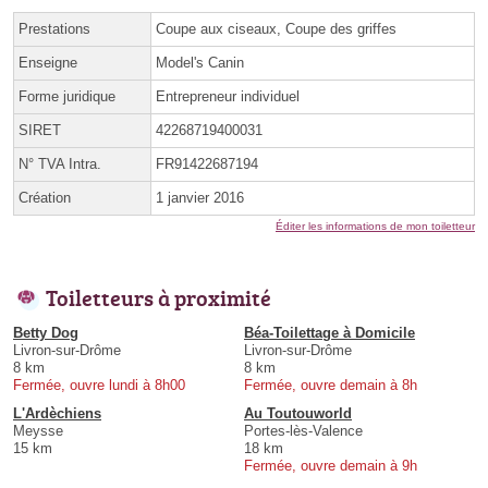
Prestations
Coupe aux ciseaux, Coupe des griffes
Enseigne
Model's Canin
Forme juridique
Entrepreneur individuel
SIRET
42268719400031
N° TVA Intra.
FR91422687194
Création
1 janvier 2016
Éditer les informations de mon toiletteur
Toiletteurs à proximité
Betty Dog
Béa-Toilettage à Domicile
Livron-sur-Drôme
Livron-sur-Drôme
8 km
8 km
Fermée, ouvre lundi à 8h00
Fermée, ouvre demain à 8h
L'Ardèchiens
Au Toutouworld
Meysse
Portes-lès-Valence
15 km
18 km
Fermée, ouvre demain à 9h