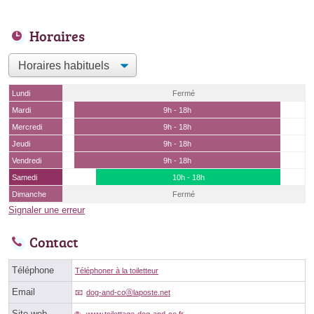
Horaires
Lundi
Fermé
Mardi
9h - 18h
Mercredi
9h - 18h
Jeudi
9h - 18h
Vendredi
9h - 18h
Samedi
10h - 18h
Dimanche
Fermé
Signaler une erreur
Contact
Téléphone
Téléphoner à la toiletteur
Email
dog-and-coⓐlaposte.net
Site web
www.toilettage-dog-and-co.fr