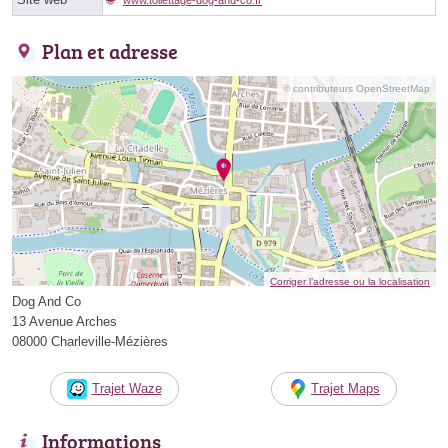
Plan et adresse
© contributeurs OpenStreetMap
Corriger l’adresse ou la localisation
Dog And Co
13 Avenue Arches
08000 Charleville-Mézières
Trajet Waze
Trajet Maps
Informations