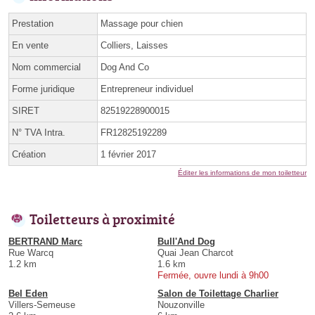
Prestation
Massage pour chien
En vente
Colliers, Laisses
Nom commercial
Dog And Co
Forme juridique
Entrepreneur individuel
SIRET
82519228900015
N° TVA Intra.
FR12825192289
Création
1 février 2017
Éditer les informations de mon toiletteur
Toiletteurs à proximité
BERTRAND Marc
Bull'And Dog
Rue Warcq
Quai Jean Charcot
1.2 km
1.6 km
Fermée, ouvre lundi à 9h00
Bel Eden
Salon de Toilettage Charlier
Villers-Semeuse
Nouzonville