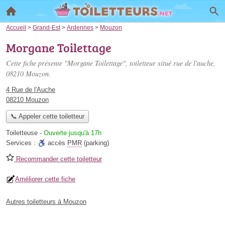
Accueil
>
Grand-Est
>
Ardennes
>
Mouzon
Morgane Toilettage
Cette fiche présente "Morgane Toilettage", toiletteur situé
rue de l'auche
,
08210 Mouzon.
4 Rue de l'Auche
08210 Mouzon
📞 Appeler cette toiletteur
Toiletteuse
-
Ouverte jusqu'à 17h
Services :
accès
PMR
(parking)
Recommander cette toiletteur
Améliorer cette fiche
Autres toiletteurs à Mouzon