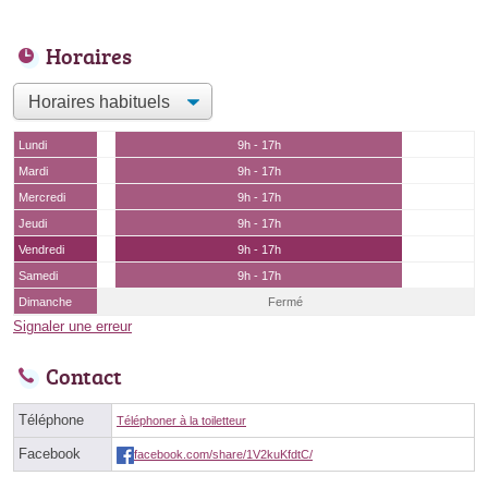
Horaires
Lundi
9h - 17h
Mardi
9h - 17h
Mercredi
9h - 17h
Jeudi
9h - 17h
Vendredi
9h - 17h
Samedi
9h - 17h
Dimanche
Fermé
Signaler une erreur
Contact
Téléphone
Téléphoner à la toiletteur
Facebook
facebook.com/share/1V2kuKfdtC/