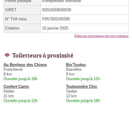
Forme juridique
Entrepreneur individuel
SIRET
82024559500039
N° TVA Intra.
FR57820245595
Création
10 janvier 2025
Éditer les informations de mon toiletteur
Toiletteurs à proximité
Au Bonheur des Chiens
Bio'Toutou
Francheval
Bazeilles
8 km
9 km
Ouverte jusqu'à 18h
Ouverte jusqu'à 12h
Confort Canin
Toutounière Chic
Sedan
Sedan
11 km
12 km
Ouverte jusqu'à 12h
Ouverte jusqu'à 18h