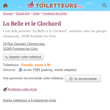
Accueil
>
Grand-Est
>
Aube
>
Fontaine-les-Grès
La Belle et le Clochard
Cette fiche présente "La Belle et le Clochard", toiletteur situé
rue georges
clemenceau
, 10280 Fontaine-les-Grès.
19 Rue Georges Clemenceau
10280 Fontaine-les-Grès
📞 Appeler cette toiletteur
Toiletteuse
-
Fermée, ouvre à 9h
Services :
accès
PMR
(parking, entrée adaptée)
Une personne
recommande
cette toiletteur.
Je recommande
Améliorer cette fiche
Autres toiletteurs à Fontaine-les-Grès