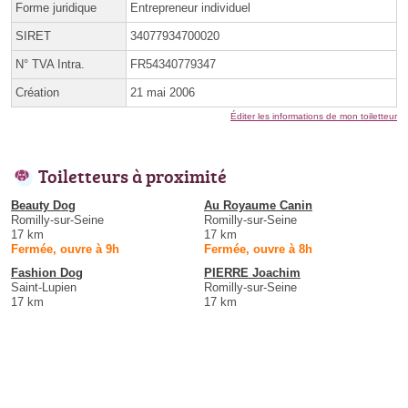
Forme juridique
Entrepreneur individuel
SIRET
34077934700020
N° TVA Intra.
FR54340779347
Création
21 mai 2006
Éditer les informations de mon toiletteur
Toiletteurs à proximité
Beauty Dog
Au Royaume Canin
Romilly-sur-Seine
Romilly-sur-Seine
17 km
17 km
Fermée, ouvre à 9h
Fermée, ouvre à 8h
Fashion Dog
PIERRE Joachim
Saint-Lupien
Romilly-sur-Seine
17 km
17 km