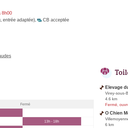
à 8h00
, entrée adaptée)
,
CB acceptée
Vaudes
Toi
Elevage d
Virey-sous-
4.6 km
Fermé, ouvr
Fermé
O Chien M
Villemoyenn
13h - 18h
6 km