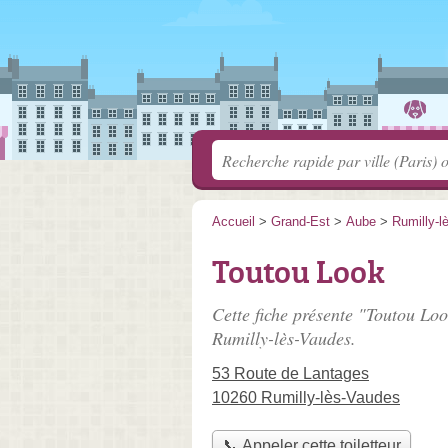
Accueil
>
Grand-Est
>
Aube
>
Rumilly-l
Toutou Look
Cette fiche présente "Toutou Loo
Rumilly-lès-Vaudes.
53 Route de Lantages
10260 Rumilly-lès-Vaudes
📞 Appeler cette toiletteur