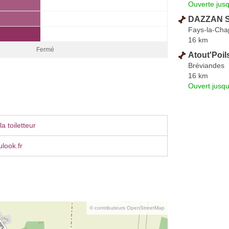
Ouverte jus
DAZZAN S
Fays-la-Cha
16 km
Fermé
Atout'Poil
Bréviandes
16 km
Ouvert jusqu
a toiletteur
look.fr
© contributeurs OpenStreetMap