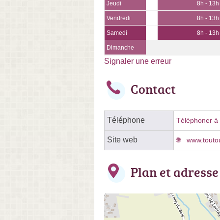
Jeudi
8h - 13h
Vendredi
8h - 13h
Samedi
8h - 13h
Dimanche
Signaler une erreur
Contact
Téléphone
Téléphoner à l
Site web
www.toutou
Plan et adresse