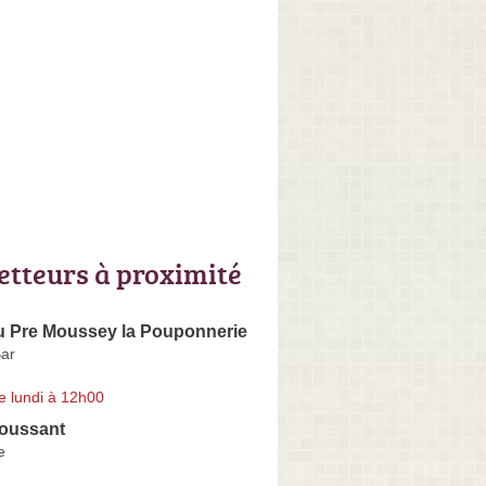
letteurs à proximité
u Pre Moussey la Pouponnerie
Bar
e lundi à 12h00
oussant
e