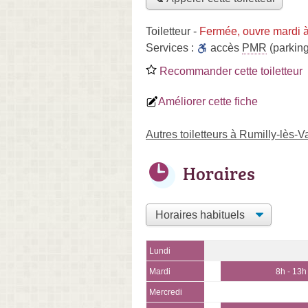
Toiletteur
-
Fermée, ouvre mardi 
Services :
accès
PMR
(parking
Recommander cette toiletteur
Améliorer cette fiche
Autres toiletteurs à Rumilly-lès-
Horaires
Lundi
Mardi
8h - 13h
Mercredi