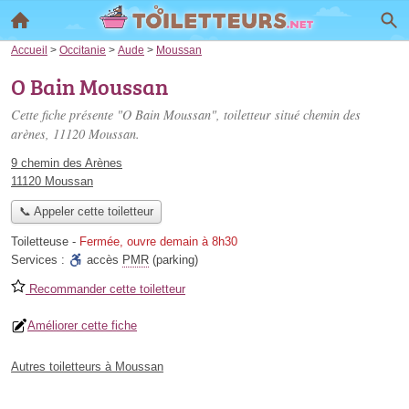
Accueil
>
Occitanie
>
Aude
>
Moussan
O Bain Moussan
Cette fiche présente "O Bain Moussan", toiletteur situé
chemin des
arènes
, 11120 Moussan.
9 chemin des Arènes
11120 Moussan
📞 Appeler cette toiletteur
Toiletteuse
-
Fermée, ouvre demain à 8h30
Services :
accès
PMR
(parking)
Recommander cette toiletteur
Améliorer cette fiche
Autres toiletteurs à Moussan