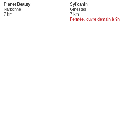
Planet Beauty
Syl'canin
Narbonne
Ginestas
7 km
7 km
Fermée, ouvre demain à 9h