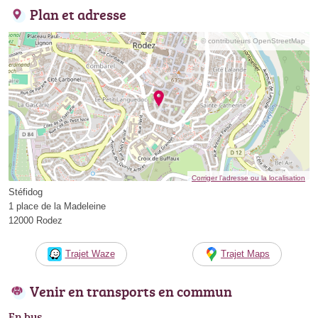
Plan et adresse
© contributeurs OpenStreetMap
Corriger l’adresse ou la localisation
Stéfidog
1 place de la Madeleine
12000 Rodez
Trajet Waze
Trajet Maps
Venir en transports en commun
En bus