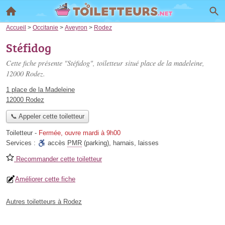
Accueil
>
Occitanie
>
Aveyron
>
Rodez
Stéfidog
Cette fiche présente "Stéfidog", toiletteur situé
place de la madeleine
,
12000 Rodez.
1 place de la Madeleine
12000 Rodez
📞 Appeler cette toiletteur
Toiletteur
-
Fermée, ouvre mardi à 9h00
Services :
accès
PMR
(parking)
,
harnais
,
laisses
Recommander cette toiletteur
Améliorer cette fiche
Autres toiletteurs à Rodez