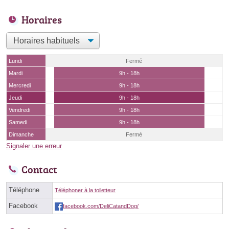
Horaires
Lundi
Fermé
Mardi
9h - 18h
Mercredi
9h - 18h
Jeudi
9h - 18h
Vendredi
9h - 18h
Samedi
9h - 18h
Dimanche
Fermé
Signaler une erreur
Contact
Téléphone
Téléphoner à la toiletteur
Facebook
facebook.com/DeliCatandDog/