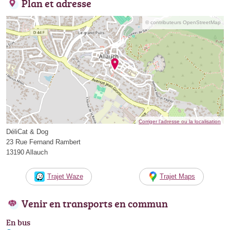
Plan et adresse
© contributeurs OpenStreetMap
Corriger l’adresse ou la localisation
DéliCat & Dog
23 Rue Fernand Rambert
13190 Allauch
Trajet Waze
Trajet Maps
Venir en transports en commun
En bus