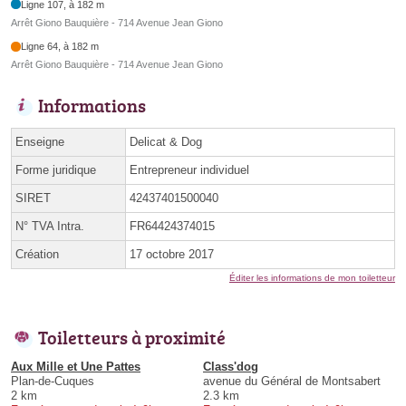
Ligne 107, à 182 m
Arrêt Giono Bauquière - 714 Avenue Jean Giono
Ligne 64, à 182 m
Arrêt Giono Bauquière - 714 Avenue Jean Giono
Informations
Enseigne
Delicat & Dog
Forme juridique
Entrepreneur individuel
SIRET
42437401500040
N° TVA Intra.
FR64424374015
Création
17 octobre 2017
Éditer les informations de mon toiletteur
Toiletteurs à proximité
Aux Mille et Une Pattes
Class'dog
Plan-de-Cuques
avenue du Général de Montsabert
2 km
2.3 km