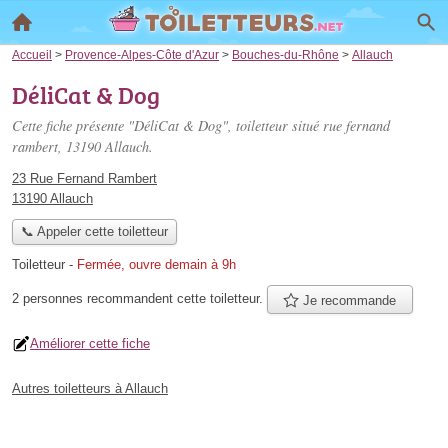
Accueil
>
Provence-Alpes-Côte d'Azur
>
Bouches-du-Rhône
>
Allauch
DéliCat & Dog
Cette fiche présente "DéliCat & Dog", toiletteur situé
rue fernand
rambert
, 13190 Allauch.
23 Rue Fernand Rambert
13190 Allauch
📞 Appeler cette toiletteur
Toiletteur
-
Fermée, ouvre demain à 9h
2 personnes
recommandent
cette toiletteur.
Je recommande
Améliorer cette fiche
Autres toiletteurs à Allauch