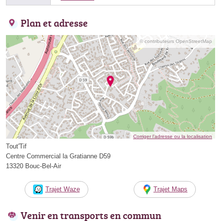
Plan et adresse
© contributeurs OpenStreetMap
Corriger l’adresse ou la localisation
Tout'Tif
Centre Commercial la Gratianne D59
13320 Bouc-Bel-Air
Trajet Waze
Trajet Maps
Venir en transports en commun