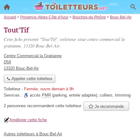
Accueil
>
Provence-Alpes-Côte d'Azur
>
Bouches-du-Rhône
>
Bouc-Bel-Air
Tout'Tif
Cette fiche présente "Tout'Tif", toiletteur situé
centre commercial la
gratianne
, 13320 Bouc-Bel-Air.
Centre Commercial la Gratianne
D59
13320 Bouc-Bel-Air
📞 Appeler cette toiletteur
Toiletteur
-
Fermée, ouvre demain à 9h
Services :
accès
PMR
(parking, entrée adaptée)
,
colliers
,
trimming
2 personnes
recommandent
cette toiletteur.
Je recommande
Améliorer cette fiche
Autres toiletteurs à Bouc-Bel-Air