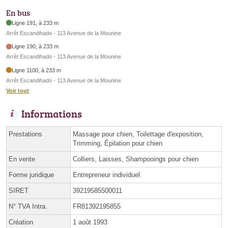
En bus
Ligne 191, à 233 m
Arrêt Escandihado - 113 Avenue de la Mounine
Ligne 190, à 233 m
Arrêt Escandihado - 113 Avenue de la Mounine
Ligne 1100, à 233 m
Arrêt Escandihado - 113 Avenue de la Mounine
Voir tout
Informations
Prestations
Massage pour chien, Toilettage d'exposition,
Trimming, Épilation pour chien
En vente
Colliers, Laisses, Shampooings pour chien
Forme juridique
Entrepreneur individuel
SIRET
39219585500011
N° TVA Intra.
FR81392195855
Création
1 août 1993