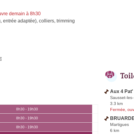
uvre demain à 8h30
, entrée adaptée)
,
colliers
,
trimming
t
Toi
Aux 4 Pat'
Sausset-les-
3.3 km
Fermée, ouv
8h30 - 19h30
BRUARDEL
8h30 - 19h30
Martigues
8h30 - 19h30
6 km