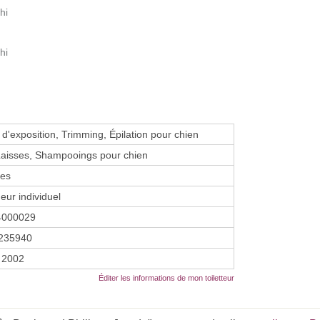
hi
hi
 d'exposition, Trimming, Épilation pour chien
 Laisses, Shampooings pour chien
res
eur individuel
4000029
235940
 2002
Éditer les informations de mon toiletteur