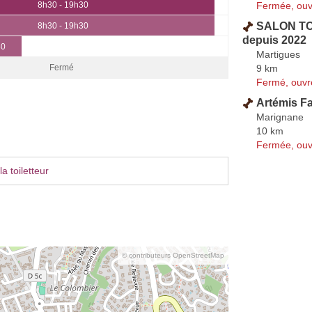
Fermée, ouv
8h30 - 19h30
SALON TOI
8h30 - 19h30
depuis 2022
30
Martigues
9 km
Fermé
Fermé, ouvr
Artémis F
Marignane
10 km
Fermée, ouv
a toiletteur
© contributeurs OpenStreetMap