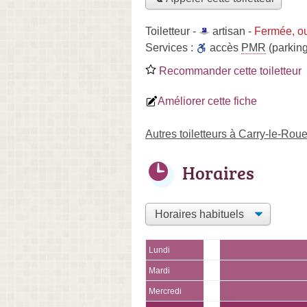
Toiletteur -
artisan
-
Fermée, o
Services :
accès
PMR
(parking
Recommander cette toiletteur
Améliorer cette fiche
Autres toiletteurs à Carry-le-Roue
Horaires
Lundi
Mardi
Mercredi