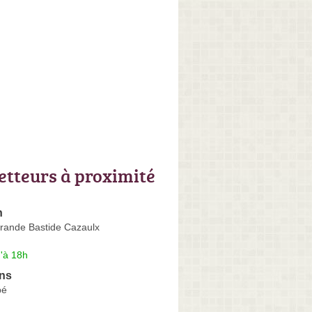
letteurs à proximité
n
Grande Bastide Cazaulx
'à 18h
ens
bé