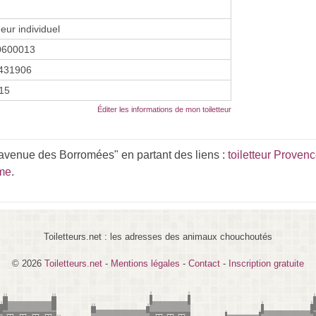
eur individuel
0600013
431906
015
Éditer les informations de mon toiletteur
 avenue des Borromées" en partant des liens :
toiletteur Proven
ème
.
Toiletteurs.net : les adresses des animaux chouchoutés
© 2026
Toiletteurs.net
-
Mentions légales
-
Contact
-
Inscription gratuite