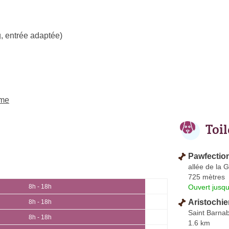
, entrée adaptée)
ème
Toi
Pawfectio
allée de la 
725 mètres
Ouvert jusqu
8h - 18h
Aristochi
8h - 18h
Saint Barna
8h - 18h
1.6 km