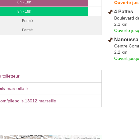
Ouverte jus
8h - 18h
4 Pattes
8h - 18h
Boulevard d
Fermé
2.1 km
Ouverte jus
Fermé
Nanoussa 
Centre Comm
2.2 km
Ouvert jusqu
toiletteur
ls-marseille.fr
om/pilepoils.13012.marseille
© contributeurs OpenStreetMap