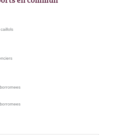
aillols
enciers
 borromees
 borromees