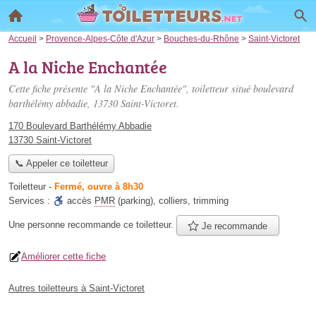
Accueil
>
Provence-Alpes-Côte d'Azur
>
Bouches-du-Rhône
>
Saint-Victoret
A la Niche Enchantée
Cette fiche présente "A la Niche Enchantée", toiletteur situé
boulevard
barthélémy abbadie
, 13730 Saint-Victoret.
170 Boulevard Barthélémy Abbadie
13730 Saint-Victoret
📞 Appeler ce toiletteur
Toiletteur
-
Fermé, ouvre à 8h30
Services :
accès
PMR
(parking)
,
colliers
,
trimming
Une personne
recommande
ce toiletteur.
Je recommande
Améliorer cette fiche
Autres toiletteurs à Saint-Victoret