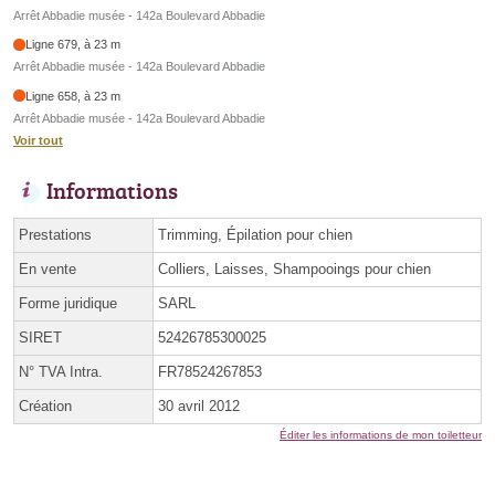
Arrêt Abbadie musée - 142a Boulevard Abbadie
Ligne 679, à 23 m
Arrêt Abbadie musée - 142a Boulevard Abbadie
Ligne 658, à 23 m
Arrêt Abbadie musée - 142a Boulevard Abbadie
Voir tout
Informations
Prestations
Trimming, Épilation pour chien
En vente
Colliers, Laisses, Shampooings pour chien
Forme juridique
SARL
SIRET
52426785300025
N° TVA Intra.
FR78524267853
Création
30 avril 2012
Éditer les informations de mon toiletteur