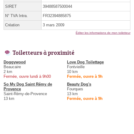
SIRET
39488587500044
N° TVA Intra.
FR32394885875
Création
3 mars 2009
Éditer les informations de mon toiletteur
Toiletteurs à proximité
Doggywood
Love Dog Toilettage
Beaucaire
Fontvieille
2 km
10 km
Fermée, ouvre lundi à 9h00
Fermée, ouvre à 9h
So My Dog Saint Rémy de
Beauty Dog's
Provence
Fourques
Saint-Rémy-de-Provence
13 km
13 km
Fermée, ouvre à 9h