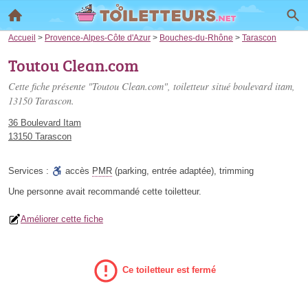
Accueil
>
Provence-Alpes-Côte d'Azur
>
Bouches-du-Rhône
>
Tarascon
Toutou Clean.com
Cette fiche présente "Toutou Clean.com", toiletteur situé
boulevard itam
,
13150 Tarascon.
36 Boulevard Itam
13150 Tarascon
Services :
accès
PMR
(parking, entrée adaptée)
,
trimming
Une personne
avait recommandé
cette toiletteur.
Améliorer cette fiche
Ce toiletteur est fermé