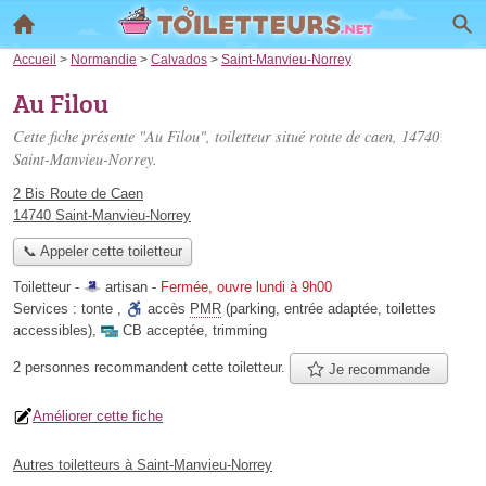
Accueil
>
Normandie
>
Calvados
>
Saint-Manvieu-Norrey
Au Filou
Cette fiche présente "Au Filou", toiletteur situé
route de caen
, 14740
Saint-Manvieu-Norrey.
2 Bis Route de Caen
14740 Saint-Manvieu-Norrey
📞 Appeler cette toiletteur
Toiletteur -
artisan
-
Fermée, ouvre lundi à 9h00
Services :
tonte
,
accès
PMR
(parking, entrée adaptée, toilettes
accessibles)
,
CB acceptée
,
trimming
2 personnes
recommandent
cette toiletteur.
Je recommande
Améliorer cette fiche
Autres toiletteurs à Saint-Manvieu-Norrey