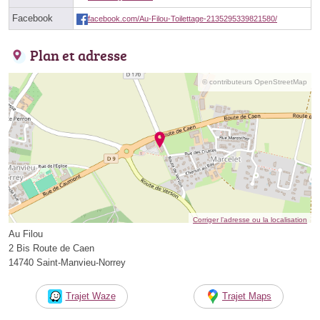
Facebook
facebook.com/Au-Filou-Toilettage-2135295339821580/
Plan et adresse
© contributeurs OpenStreetMap
Corriger l’adresse ou la localisation
Au Filou
2 Bis Route de Caen
14740 Saint-Manvieu-Norrey
Trajet Waze
Trajet Maps