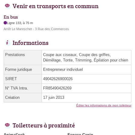
Venir en transports en commun
En bus
Ligne 133, à 75 m
Arrêt Le Mareschet - 3 Rue des Commerces
Informations
Prestations
Coupe aux ciseaux, Coupe des griffes,
Démêlage, Tonte, Trimming, Épilation pour chien
Forme juridique
Entrepreneur individuel
SIRET
49042626900026
N° TVA Intra.
FR85490426269
Création
17 juin 2013
Éditer les informations de mon toiletteur
Toiletteurs à proximité
Animal'ook
Espace Canin