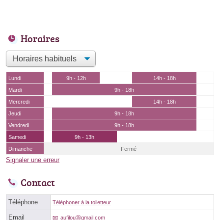
Horaires
Lundi
9h - 12h
14h - 18h
Mardi
9h - 18h
Mercredi
14h - 18h
Jeudi
9h - 18h
Vendredi
9h - 18h
Samedi
9h - 13h
Dimanche
Fermé
Signaler une erreur
Contact
Téléphone
Téléphoner à la toiletteur
Email
aufilouⓐgmail.com