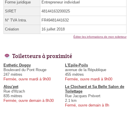
Forme juridique
Entrepreneur individuel
SIRET
48144163200025
N° TVA Intra.
FR49481441632
Création
16 juillet 2018
Éditer les informations de mon toiletteur
Toiletteurs à proximité
Esthetic Doggy
L'Epile-Poils
Boulevard du Pont Rouge
avenue de la République
247 mètres
455 mètres
Fermée, ouvre mardi à 9h00
Fermée, ouvre mardi à 9h00
Alou'pet
Le Clochard et Sa Belle Salon de
Rue d'Illzach
Toilettage
835 mètres
Rue Jacques Prévert
Fermée, ouvre demain à 8h30
2.1 km
Fermé, ouvre demain à 8h