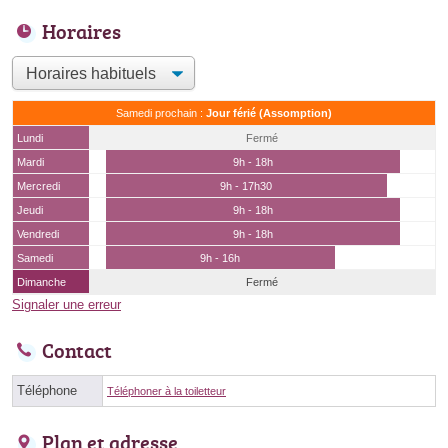
Horaires
Samedi prochain :
Jour férié (Assomption)
Lundi
Fermé
Mardi
9h - 18h
Mercredi
9h - 17h30
Jeudi
9h - 18h
Vendredi
9h - 18h
Samedi
9h - 16h
Dimanche
Fermé
Signaler une erreur
Contact
Téléphone
Téléphoner à la toiletteur
Plan et adresse