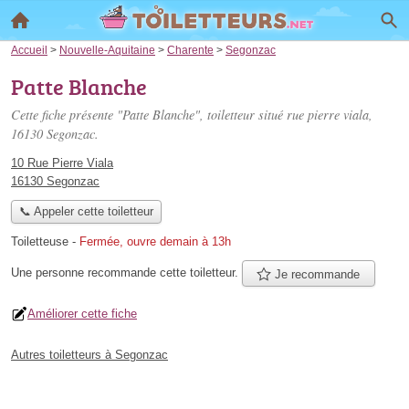
Accueil
>
Nouvelle-Aquitaine
>
Charente
>
Segonzac
Patte Blanche
Cette fiche présente "Patte Blanche", toiletteur situé
rue pierre viala
,
16130 Segonzac.
10 Rue Pierre Viala
16130 Segonzac
📞 Appeler cette toiletteur
Toiletteuse
-
Fermée, ouvre demain à 13h
Une personne
recommande
cette toiletteur.
Je recommande
Améliorer cette fiche
Autres toiletteurs à Segonzac