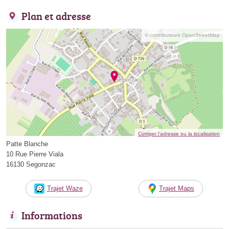
Plan et adresse
© contributeurs OpenStreetMap
Corriger l’adresse ou la localisation
Patte Blanche
10 Rue Pierre Viala
16130 Segonzac
Trajet Waze
Trajet Maps
Informations