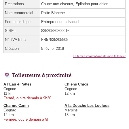
Prestations
Coupe aux ciseaux, Épilation pour chien
Nom commercial
Patte Blanche
Forme juridique
Entrepreneur individuel
SIRET
83520580800016
N° TVA Intra.
FR57835205808
Création
5 février 2018
Éditer les informations de mon toiletteur
Toiletteurs à proximité
A l'Eau 4 Pattes
Chiens Chics
Cognac
Cognac
11 km
12 km
Fermé, ouvre demain à 9h30
Charme Canin
A la Douche Les Loulous
Cognac
Merpins
12 km
13 km
Fermée, ouvre demain à 9h