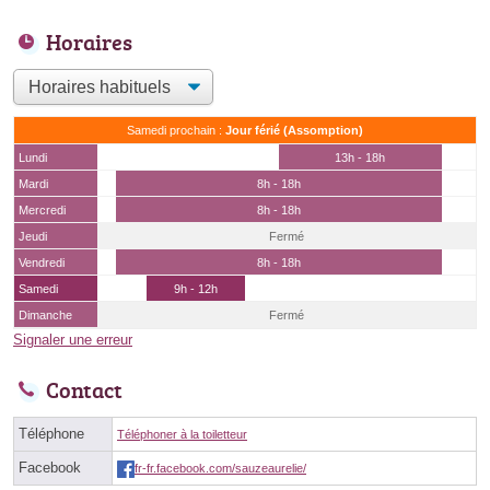
Horaires
Samedi prochain :
Jour férié (Assomption)
Lundi
13h - 18h
Mardi
8h - 18h
Mercredi
8h - 18h
Jeudi
Fermé
Vendredi
8h - 18h
Samedi
9h - 12h
Dimanche
Fermé
Signaler une erreur
Contact
Téléphone
Téléphoner à la toiletteur
Facebook
fr-fr.facebook.com/sauzeaurelie/