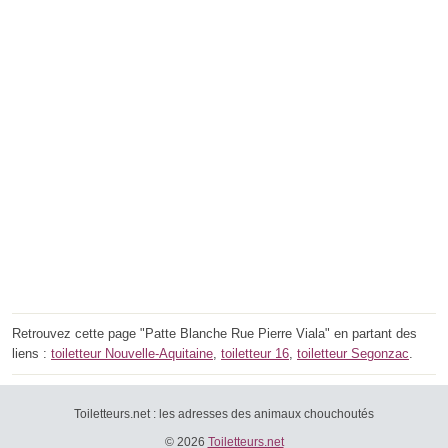
Retrouvez cette page "Patte Blanche Rue Pierre Viala" en partant des
liens :
toiletteur Nouvelle-Aquitaine
,
toiletteur 16
,
toiletteur Segonzac
.
Toiletteurs.net : les adresses des animaux chouchoutés
© 2026
Toiletteurs.net