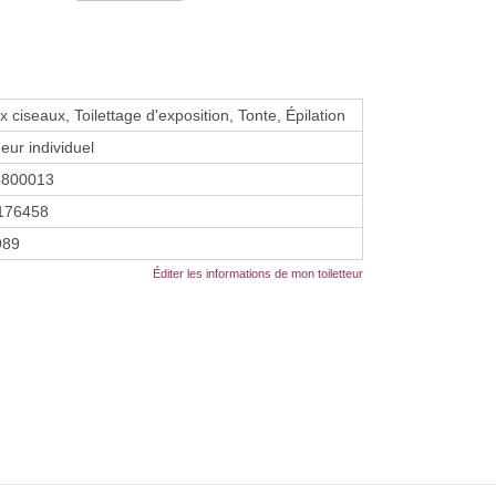
 ciseaux, Toilettage d'exposition, Tonte, Épilation
eur individuel
5800013
176458
1989
Éditer les informations de mon toiletteur