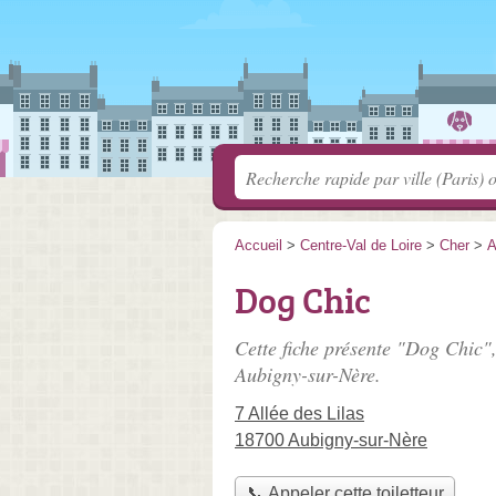
Accueil
>
Centre-Val de Loire
>
Cher
>
A
Dog Chic
Cette fiche présente "Dog Chic",
Aubigny-sur-Nère.
7 Allée des Lilas
18700 Aubigny-sur-Nère
📞 Appeler cette toiletteur