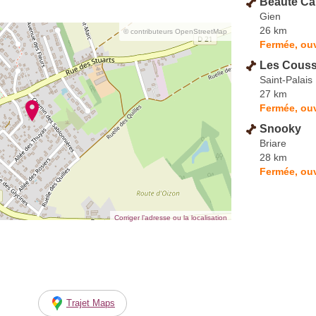
Beauté Ca
Gien
26 km
© contributeurs OpenStreetMap
Fermée, ouv
Les Couss
Saint-Palais
27 km
Fermée, ouv
Snooky
Briare
28 km
Fermée, ouv
Corriger l’adresse ou la localisation
Trajet Maps