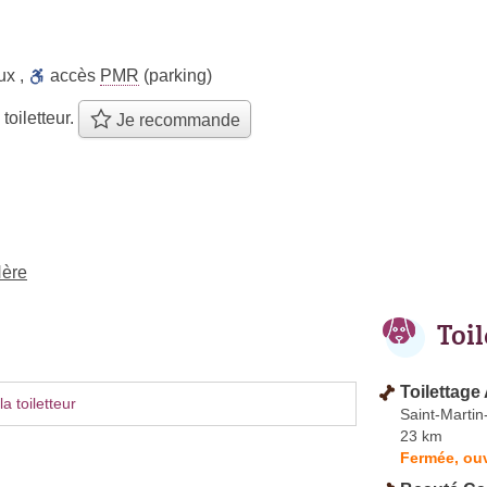
ux
,
accès
PMR
(parking)
 toiletteur.
Je recommande
Nère
Toi
Toilettage 
a toiletteur
Saint-Martin
23 km
Fermée, ou