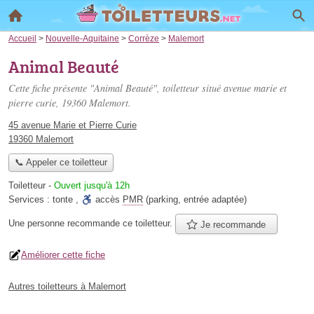
Accueil
>
Nouvelle-Aquitaine
>
Corrèze
>
Malemort
Animal Beauté
Cette fiche présente "Animal Beauté", toiletteur situé
avenue marie et
pierre curie
, 19360 Malemort.
45 avenue Marie et Pierre Curie
19360 Malemort
📞 Appeler ce toiletteur
Toiletteur
-
Ouvert jusqu'à 12h
Services :
tonte
,
accès
PMR
(parking, entrée adaptée)
Une personne
recommande
ce toiletteur.
Je recommande
Améliorer cette fiche
Autres toiletteurs à Malemort