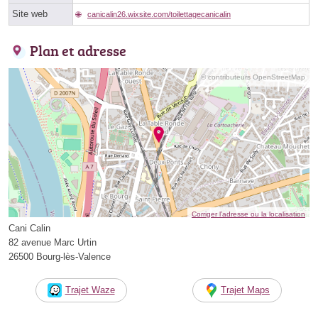
Site web
canicalin26.wixsite.com/toilettagecanicalin
Plan et adresse
© contributeurs OpenStreetMap
Corriger l’adresse ou la localisation
Cani Calin
82 avenue Marc Urtin
26500 Bourg-lès-Valence
Trajet Waze
Trajet Maps