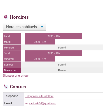
Horaires
Lundi
7h30 - 16h
Mardi
7h30 - 12h
Mercredi
Fermé
Jeudi
7h30 - 16h
Vendredi
7h30 - 12h
Samedi
Fermé
Dimanche
Fermé
Signaler une erreur
Contact
Téléphone
Téléphoner à la toiletteur
Email
canicalin26ⓐgmail.com