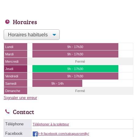
Horaires
Lundi
9h - 17h30
Mardi
9h - 17h30
Mercredi
Fermé
Jeudi
9h - 17h30
Vendredi
9h - 17h30
Samedi
9h - 14h
Dimanche
Fermé
Signaler une erreur
Contact
Téléphone
Téléphoner à la toiletteur
Facebook
fr-fr.facebook.com/sakapusromilly/