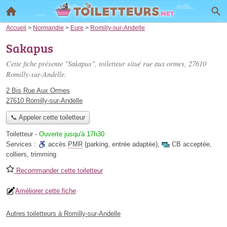
Accueil
>
Normandie
>
Eure
>
Romilly-sur-Andelle
Sakapus
Cette fiche présente "Sakapus", toiletteur situé
rue aux ormes
, 27610
Romilly-sur-Andelle.
2 Bis Rue Aux Ormes
27610 Romilly-sur-Andelle
📞 Appeler cette toiletteur
Toiletteur
-
Ouverte jusqu'à 17h30
Services :
accès
PMR
(parking, entrée adaptée)
,
CB acceptée
,
colliers
,
trimming
Recommander cette toiletteur
Améliorer cette fiche
Autres toiletteurs à Romilly-sur-Andelle