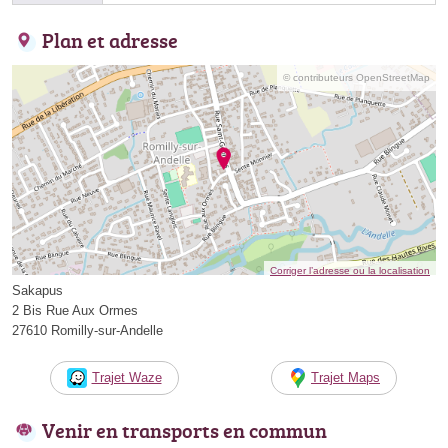
Plan et adresse
© contributeurs OpenStreetMap
Corriger l’adresse ou la localisation
Sakapus
2 Bis Rue Aux Ormes
27610 Romilly-sur-Andelle
Trajet Waze
Trajet Maps
Venir en transports en commun