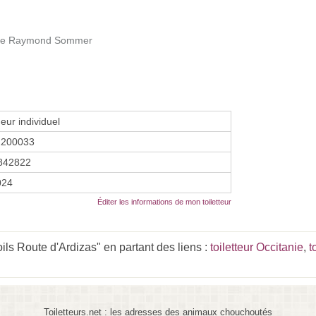
enue Raymond Sommer
eur individuel
2200033
842822
2024
Éditer les informations de mon toiletteur
ils Route d'Ardizas" en partant des liens :
toiletteur Occitanie
,
t
Toiletteurs.net : les adresses des animaux chouchoutés