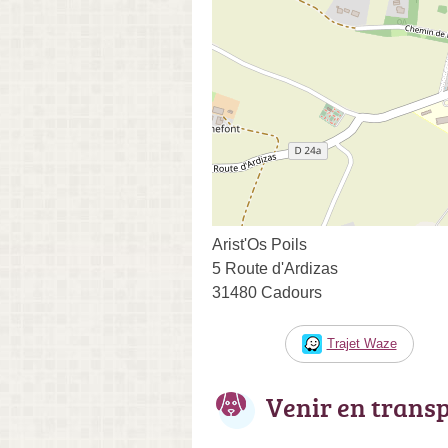
Arist'Os Poils
5 Route d'Ardizas
31480 Cadours
Trajet Waze
Venir en trans