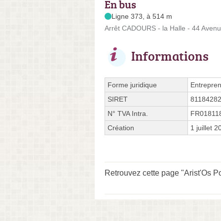
En bus
Ligne 373, à 514 m
Arrêt CADOURS - la Halle - 44 Av
Informations
Forme juridique
Entrepren
SIRET
8118428
N° TVA Intra.
FR01811
Création
1 juillet 
Retrouvez cette page "Arist'Os Po