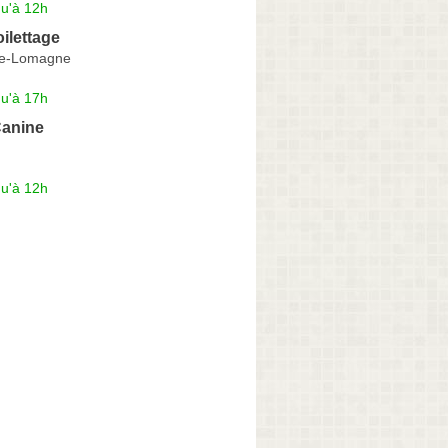
qu'à 12h
oilettage
e-Lomagne
qu'à 17h
anine
qu'à 12h