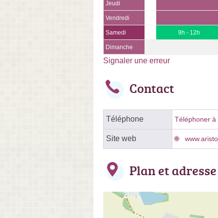
Jeudi
Vendredi
Samedi
9h - 12h
Dimanche
Signaler une erreur
Contact
Téléphone
Téléphoner à l
Site web
www.aristos
Plan et adresse