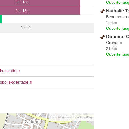
Ouverte jus
9h - 18h
Nathalie T
9h - 18h
Beaumont-d
18 km
Ouverte jus
Fermé
Douceur C
Grenade
21 km
Ouverte jus
a toiletteur
poils-toilettage.fr
© contributeurs OpenStreetMap