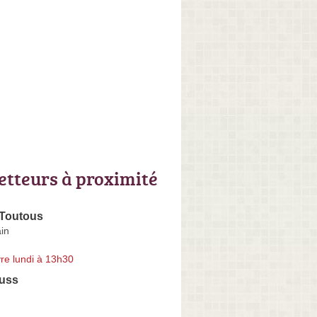
letteurs à proximité
 Toutous
ain
re lundi à 13h30
uss