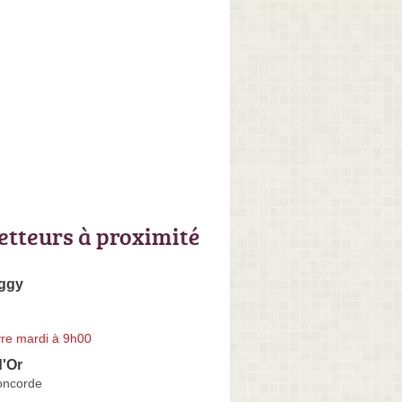
letteurs à proximité
ggy
re mardi à 9h00
d'Or
oncorde