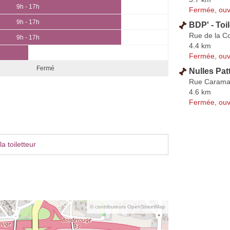
9h - 17h
Fermée, ouv
9h - 17h
BDP' - Toi
Rue de la C
9h - 17h
4.4 km
Fermée, ouv
Fermé
Nulles Pat
Rue Caram
4.6 km
Fermée, ouv
a toiletteur
© contributeurs OpenStreetMap