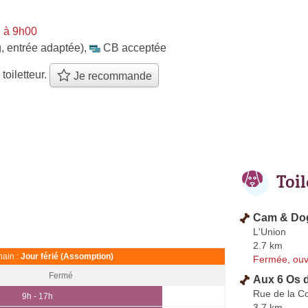
i à 9h00
, entrée adaptée)
,
CB acceptée
 toiletteur.
Je recommande
Toi
Cam & Do
L'Union
2.7 km
ain :
Jour férié (Assomption)
Fermée, ouv
Fermé
Aux 6 Os 
Rue de la C
9h - 17h
3.7 km