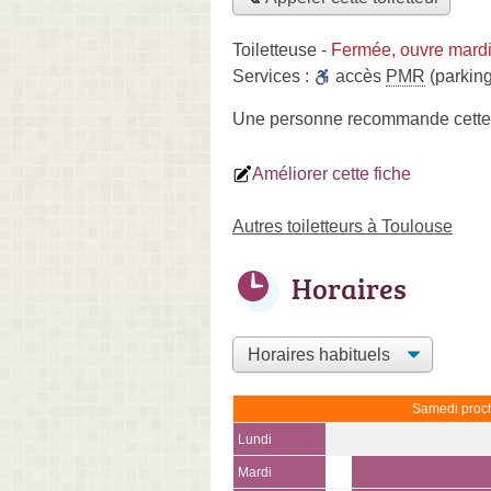
Toiletteuse
-
Fermée, ouvre mard
Services :
accès
PMR
(parking
Une personne
recommande
cette
Améliorer cette fiche
Autres toiletteurs à Toulouse
Horaires
Samedi proch
Lundi
Mardi