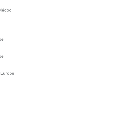
 Médoc
pe
pe
l'Europe