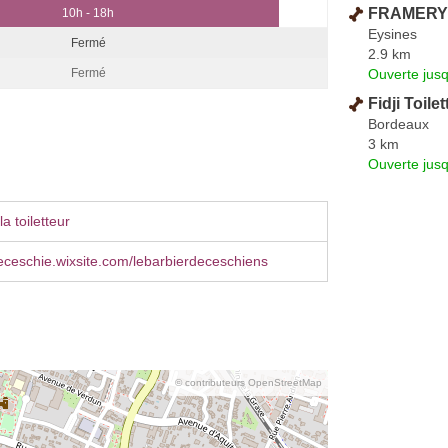
FRAMERY 
10h - 18h
Eysines
Fermé
2.9 km
Ouverte jus
Fermé
Fidji Toile
Bordeaux
3 km
Ouverte jus
a toiletteur
eceschie.wixsite.com/lebarbierdeceschiens
© contributeurs OpenStreetMap