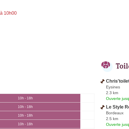
 à 10h00
Toi
Chris'toile
Eysines
2.3 km
Ouverte jus
10h - 18h
Le Style 
10h - 18h
Bordeaux
10h - 18h
2.5 km
Ouverte jus
10h - 18h