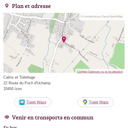
Plan et adresse
© contributeurs OpenStreetMap
Corriger l’adresse ou la localisation
Calins et Toilettage
22 Route du Puch d'Uchamp
33450 Izon
Trajet Waze
Trajet Maps
Venir en transports en commun
En bus