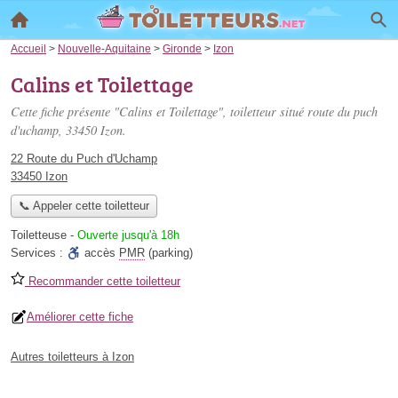
Accueil
>
Nouvelle-Aquitaine
>
Gironde
>
Izon
Calins et Toilettage
Cette fiche présente "Calins et Toilettage", toiletteur situé
route du puch
d'uchamp
, 33450 Izon.
22 Route du Puch d'Uchamp
33450 Izon
📞 Appeler cette toiletteur
Toiletteuse
-
Ouverte jusqu'à 18h
Services :
accès
PMR
(parking)
Recommander cette toiletteur
Améliorer cette fiche
Autres toiletteurs à Izon