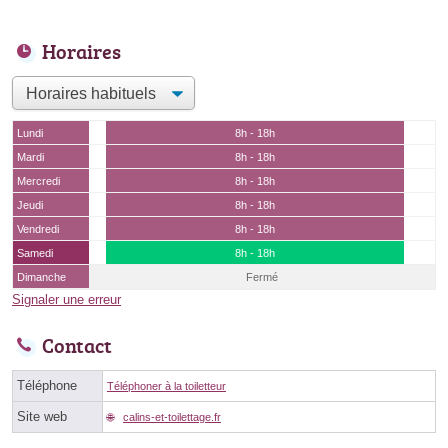
Horaires
Lundi
8h - 18h
Mardi
8h - 18h
Mercredi
8h - 18h
Jeudi
8h - 18h
Vendredi
8h - 18h
Samedi
8h - 18h
Dimanche
Fermé
Signaler une erreur
Contact
Téléphone
Téléphoner à la toiletteur
Site web
calins-et-toilettage.fr