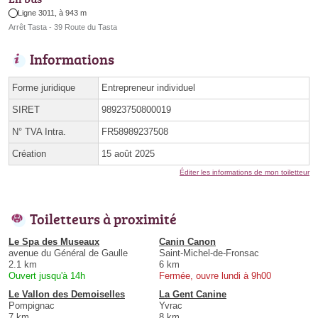
Ligne 3011, à 943 m
Arrêt Tasta - 39 Route du Tasta
Informations
Forme juridique
Entrepreneur individuel
SIRET
98923750800019
N° TVA Intra.
FR58989237508
Création
15 août 2025
Éditer les informations de mon toiletteur
Toiletteurs à proximité
Le Spa des Museaux
Canin Canon
avenue du Général de Gaulle
Saint-Michel-de-Fronsac
2.1 km
6 km
Ouvert jusqu'à 14h
Fermée, ouvre lundi à 9h00
Le Vallon des Demoiselles
La Gent Canine
Pompignac
Yvrac
7 km
8 km