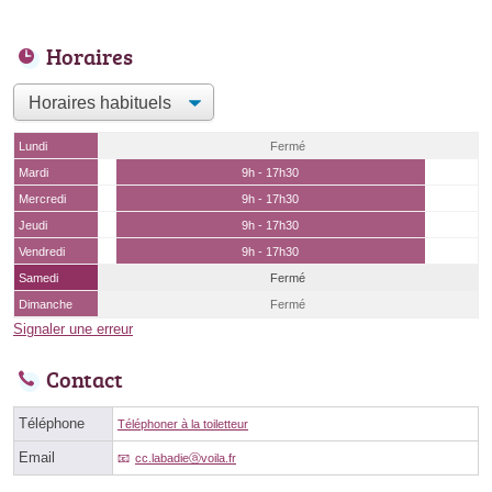
Horaires
Lundi
Fermé
Mardi
9h - 17h30
Mercredi
9h - 17h30
Jeudi
9h - 17h30
Vendredi
9h - 17h30
Samedi
Fermé
Dimanche
Fermé
Signaler une erreur
Contact
Téléphone
Téléphoner à la toiletteur
Email
cc.labadieⓐvoila.fr