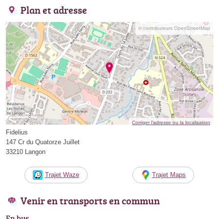
Plan et adresse
© contributeurs OpenStreetMap
Corriger l’adresse ou la localisation
Fidelius
147 Cr du Quatorze Juillet
33210 Langon
Trajet Waze
Trajet Maps
Venir en transports en commun
En bus