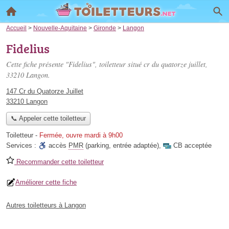
Accueil
>
Nouvelle-Aquitaine
>
Gironde
>
Langon
Fidelius
Cette fiche présente "Fidelius", toiletteur situé
cr du quatorze juillet
,
33210 Langon.
147 Cr du Quatorze Juillet
33210 Langon
📞 Appeler cette toiletteur
Toiletteur
-
Fermée, ouvre mardi à 9h00
Services :
accès
PMR
(parking, entrée adaptée)
,
CB acceptée
Recommander cette toiletteur
Améliorer cette fiche
Autres toiletteurs à Langon