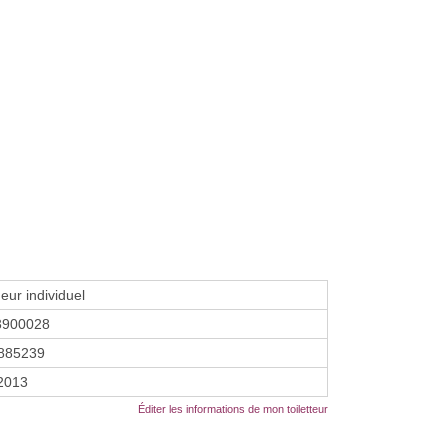
eur individuel
3900028
885239
 2013
Éditer les informations de mon toiletteur