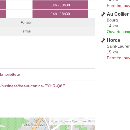
Fermée, ouv
14h - 18h30
Au Collier
14h - 18h30
Bourg
Fermé
14 km
Ouverte jus
Fermé
Horca
Saint-Laure
15 km
Fermée, ouv
a toiletteur
z/business/beaut-canine-EYHR-Q8E
© contributeurs OpenStreetMap