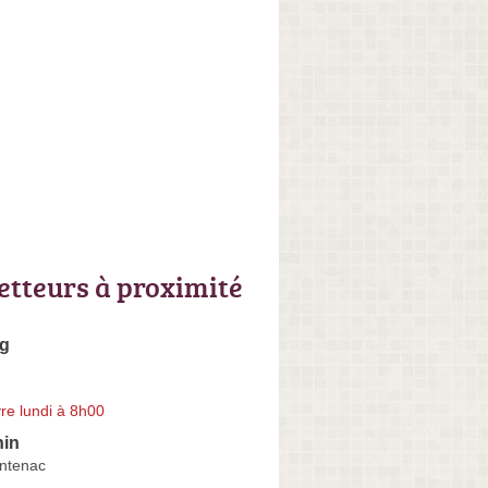
letteurs à proximité
og
re lundi à 8h00
nin
ntenac