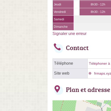
Jeudi
8h30 - 12h
Vendredi
8h30 - 12h
Samedi
Dimanche
Signaler une erreur
Contact
Téléphone
Téléphoner à l
Site web
frmaps.xy
Plan et adresse