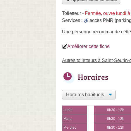
Toiletteur
-
Fermée, ouvre lundi à
Services :
accès
PMR
(parking
Une personne
recommande
cette
Améliorer cette fiche
Autres toiletteurs à Saint-Seurin
Horaires
Lundi
8h30 - 12h
Mardi
8h30 - 12h
Mercredi
8h30 - 12h