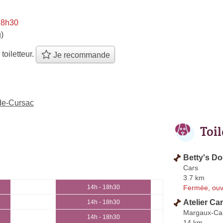
 8h30
)
 toiletteur.
Je recommande
-de-Cursac
Toi
Betty's D
Cars
3.7 km
Fermée, ouv
14h - 18h30
Atelier Ca
14h - 18h30
Margaux-Ca
14h - 18h30
14 km