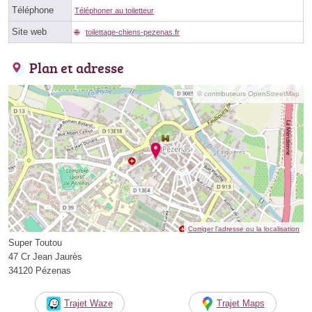
Téléphone
Téléphoner au toiletteur
Site web
toilettage-chiens-pezenas.fr
Plan et adresse
© contributeurs OpenStreetMap
Corriger l’adresse ou la localisation
Super Toutou
47 Cr Jean Jaurès
34120 Pézenas
Trajet Waze
Trajet Maps