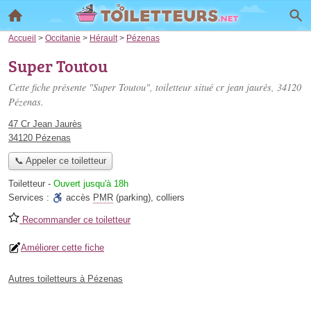
Accueil
>
Occitanie
>
Hérault
>
Pézenas
Super Toutou
Cette fiche présente "Super Toutou", toiletteur situé
cr jean jaurès
, 34120
Pézenas.
47 Cr Jean Jaurès
34120 Pézenas
📞 Appeler ce toiletteur
Toiletteur
-
Ouvert jusqu'à 18h
Services :
accès
PMR
(parking)
,
colliers
Recommander ce toiletteur
Améliorer cette fiche
Autres toiletteurs à Pézenas