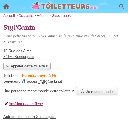
Accueil
>
Occitanie
>
Hérault
>
Sussargues
Styl'Canin
Cette fiche présente "Styl'Canin", toiletteur situé
rue des aires
, 34160
Sussargues.
15 Rue des Aires
34160 Sussargues
📞 Appeler cette toiletteur
Toiletteur
-
Fermée, ouvre à 9h
Services :
accès
PMR
(parking)
Une personne
recommande
cette toiletteur.
Je recommande
Améliorer cette fiche
Autres toiletteurs à Sussargues