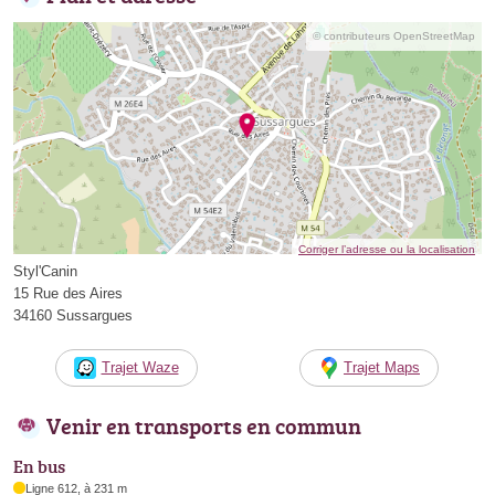
© contributeurs OpenStreetMap
Corriger l’adresse ou la localisation
Styl'Canin
15 Rue des Aires
34160 Sussargues
Trajet Waze
Trajet Maps
Venir en transports en commun
En bus
Ligne 612, à 231 m