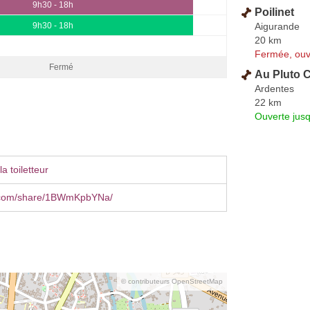
9h30 - 18h
Poilinet
Aigurande
9h30 - 18h
20 km
Fermée, ouv
Fermé
Au Pluto 
Ardentes
22 km
Ouverte jus
a toiletteur
.com/share/1BWmKpbYNa/
© contributeurs OpenStreetMap