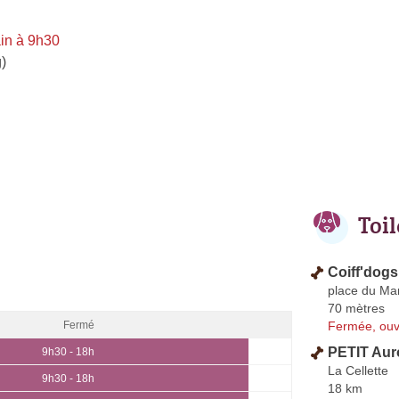
in à 9h30
)
Toi
Coiff'dogs
place du Ma
70 mètres
Fermée, ouv
Fermé
PETIT Aur
9h30 - 18h
La Cellette
9h30 - 18h
18 km