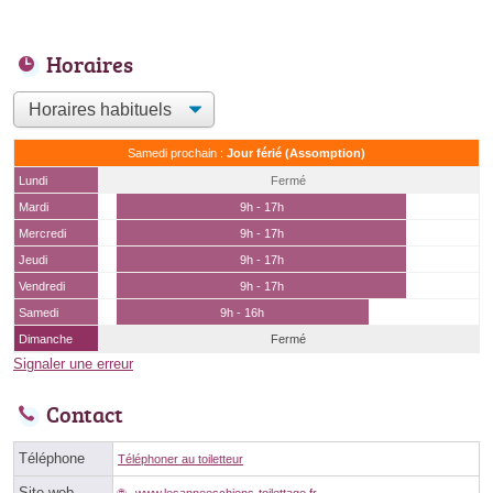
Horaires
Samedi prochain :
Jour férié (Assomption)
Lundi
Fermé
Mardi
9h - 17h
Mercredi
9h - 17h
Jeudi
9h - 17h
Vendredi
9h - 17h
Samedi
9h - 16h
Dimanche
Fermé
Signaler une erreur
Contact
Téléphone
Téléphoner au toiletteur
Site web
www.lesanneeschiens-toilettage.fr