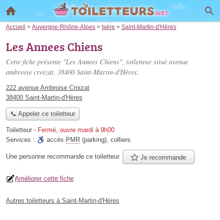
Accueil
>
Auvergne-Rhône-Alpes
>
Isère
>
Saint-Martin-d'Hères
Les Annees Chiens
Cette fiche présente "Les Annees Chiens", toiletteur situé
avenue
ambroise croizat
, 38400 Saint-Martin-d'Hères.
222 avenue Ambroise Croizat
38400 Saint-Martin-d'Hères
📞 Appeler ce toiletteur
Toiletteur
-
Fermé, ouvre mardi à 9h00
Services :
accès
PMR
(parking)
,
colliers
Une personne
recommande
ce toiletteur.
Je recommande
Améliorer cette fiche
Autres toiletteurs à Saint-Martin-d'Hères