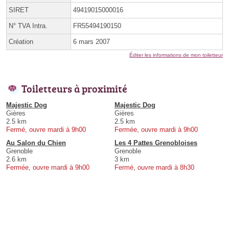
SIRET
49419015000016
N° TVA Intra.
FR55494190150
Création
6 mars 2007
Éditer les informations de mon toiletteur
Toiletteurs à proximité
Majestic Dog
Majestic Dog
Gières
Gières
2.5 km
2.5 km
Fermé, ouvre mardi à 9h00
Fermée, ouvre mardi à 9h00
Au Salon du Chien
Les 4 Pattes Grenobloises
Grenoble
Grenoble
2.6 km
3 km
Fermée, ouvre mardi à 9h00
Fermé, ouvre mardi à 8h30