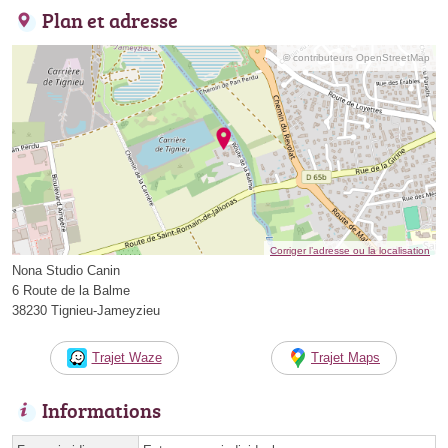
Plan et adresse
© contributeurs OpenStreetMap
Corriger l’adresse ou la localisation
Nona Studio Canin
6 Route de la Balme
38230 Tignieu-Jameyzieu
Trajet Waze
Trajet Maps
Informations