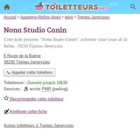
Accueil
>
Auvergne-Rhône-Alpes
>
Isère
>
Tignieu-Jameyzieu
Nona Studio Canin
Cette fiche présente "Nona Studio Canin", toiletteur situé
route de la
balme
, 38230 Tignieu-Jameyzieu.
6 Route de la Balme
38230 Tignieu-Jameyzieu
📞 Appeler cette toiletteur
Toiletteuse
-
Ouverte jusqu'à 18h30
Services :
accès
PMR
(parking)
Recommander cette toiletteur
Améliorer cette fiche
Autres toiletteurs à Tignieu-Jameyzieu