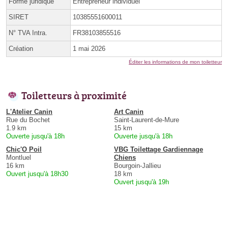
Forme juridique
Entrepreneur individuel
SIRET
10385551600011
N° TVA Intra.
FR38103855516
Création
1 mai 2026
Éditer les informations de mon toiletteur
Toiletteurs à proximité
L'Atelier Canin
Art Canin
Rue du Bochet
Saint-Laurent-de-Mure
1.9 km
15 km
Ouverte jusqu'à 18h
Ouverte jusqu'à 18h
Chic'O Poil
VBG Toilettage Gardiennage
Montluel
Chiens
16 km
Bourgoin-Jallieu
Ouvert jusqu'à 18h30
18 km
Ouvert jusqu'à 19h