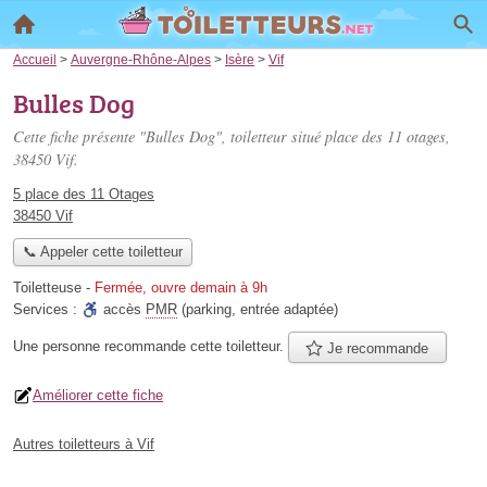
Accueil
>
Auvergne-Rhône-Alpes
>
Isère
>
Vif
Bulles Dog
Cette fiche présente "Bulles Dog", toiletteur situé
place des 11 otages
,
38450 Vif.
5 place des 11 Otages
38450 Vif
📞 Appeler cette toiletteur
Toiletteuse
-
Fermée, ouvre demain à 9h
Services :
accès
PMR
(parking, entrée adaptée)
Une personne
recommande
cette toiletteur.
Je recommande
Améliorer cette fiche
Autres toiletteurs à Vif