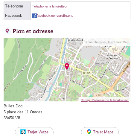
Téléphone
Téléphoner à la toiletteur
Facebook
facebook.com/profile.php
Plan et adresse
© contributeurs OpenStreetMap
Corriger l’adresse ou la localisation
Bulles Dog
5 place des 11 Otages
38450 Vif
Trajet Waze
Trajet Maps