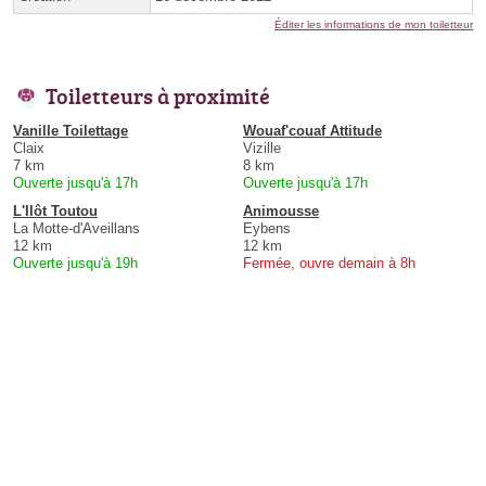
Éditer les informations de mon toiletteur
Toiletteurs à proximité
Vanille Toilettage
Wouaf'couaf Attitude
Claix
Vizille
7 km
8 km
Ouverte jusqu'à 17h
Ouverte jusqu'à 17h
L'Ilôt Toutou
Animousse
La Motte-d'Aveillans
Eybens
12 km
12 km
Ouverte jusqu'à 19h
Fermée, ouvre demain à 8h