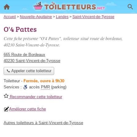
Accueil
>
Nouvelle-Aquitaine
>
Landes
>
Saint-Vincent-de-Tyrosse
O'4 Pattes
Cette fiche présente "O'4 Pattes", toiletteur situé
route de bordeaux
,
40230 Saint-Vincent-de-Tyrosse.
665 Route de Bordeaux
40230 Saint-Vincent-de-Tyrosse
📞 Appeler cette toiletteur
Toiletteur
-
Fermée, ouvre à 9h30
Services :
accès
PMR
(parking)
Recommander cette toiletteur
Améliorer cette fiche
Autres toiletteurs à Saint-Vincent-de-Tyrosse