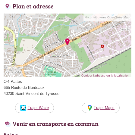
Plan et adresse
© contributeurs OpenStreetMap
Corriger l’adresse ou la localisation
O'4 Pattes
665 Route de Bordeaux
40230 Saint-Vincent-de-Tyrosse
Trajet Waze
Trajet Maps
Venir en transports en commun
En bus