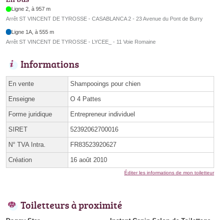
Ligne 2, à 957 m
Arrêt ST VINCENT DE TYROSSE - CASABLANCA 2 - 23 Avenue du Pont de Burry
Ligne 1A, à 555 m
Arrêt ST VINCENT DE TYROSSE - LYCEE_ - 11 Voie Romaine
Informations
En vente
Shampooings pour chien
Enseigne
O 4 Pattes
Forme juridique
Entrepreneur individuel
SIRET
52392062700016
N° TVA Intra.
FR83523920627
Création
16 août 2010
Éditer les informations de mon toiletteur
Toiletteurs à proximité