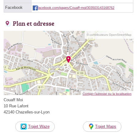
Facebook
facebook.com/pages/Couaff-moi/303503143168762
Plan et adresse
© contributeurs OpenStreetMap
Corriger l’adresse ou la localisation
Couaff Moi
10 Rue Lafont
42140 Chazelles-sur-Lyon
Trajet Waze
Trajet Maps