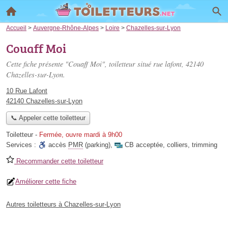
Accueil
>
Auvergne-Rhône-Alpes
>
Loire
>
Chazelles-sur-Lyon
Couaff Moi
Cette fiche présente "Couaff Moi", toiletteur situé
rue lafont
, 42140
Chazelles-sur-Lyon.
10 Rue Lafont
42140 Chazelles-sur-Lyon
📞 Appeler cette toiletteur
Toiletteur
-
Fermée, ouvre mardi à 9h00
Services :
accès
PMR
(parking)
,
CB acceptée
,
colliers
,
trimming
Recommander cette toiletteur
Améliorer cette fiche
Autres toiletteurs à Chazelles-sur-Lyon