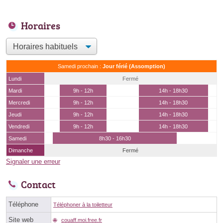
Horaires
Samedi prochain :
Jour férié (Assomption)
Lundi
Fermé
Mardi
9h - 12h
14h - 18h30
Mercredi
9h - 12h
14h - 18h30
Jeudi
9h - 12h
14h - 18h30
Vendredi
9h - 12h
14h - 18h30
Samedi
8h30 - 16h30
Dimanche
Fermé
Signaler une erreur
Contact
Téléphone
Téléphoner à la toiletteur
Site web
couaff.moi.free.fr