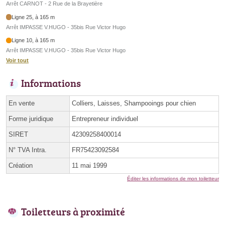
Arrêt CARNOT - 2 Rue de la Brayetière
Ligne 25, à 165 m
Arrêt IMPASSE V.HUGO - 35bis Rue Victor Hugo
Ligne 10, à 165 m
Arrêt IMPASSE V.HUGO - 35bis Rue Victor Hugo
Voir tout
Informations
En vente
Colliers, Laisses, Shampooings pour chien
Forme juridique
Entrepreneur individuel
SIRET
42309258400014
N° TVA Intra.
FR75423092584
Création
11 mai 1999
Éditer les informations de mon toiletteur
Toiletteurs à proximité