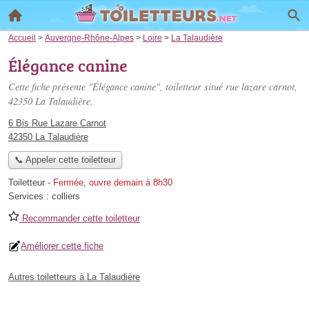
Accueil
>
Auvergne-Rhône-Alpes
>
Loire
>
La Talaudière
Élégance canine
Cette fiche présente "Élégance canine", toiletteur situé
rue lazare carnot
,
42350 La Talaudière.
6 Bis Rue Lazare Carnot
42350 La Talaudière
📞 Appeler cette toiletteur
Toiletteur
-
Fermée, ouvre demain à 8h30
Services :
colliers
Recommander cette toiletteur
Améliorer cette fiche
Autres toiletteurs à La Talaudière