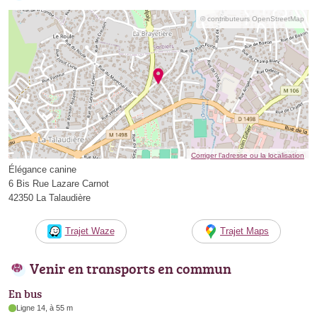
© contributeurs OpenStreetMap
Corriger l’adresse ou la localisation
Élégance canine
6 Bis Rue Lazare Carnot
42350 La Talaudière
Trajet Waze
Trajet Maps
Venir en transports en commun
En bus
Ligne 14, à 55 m