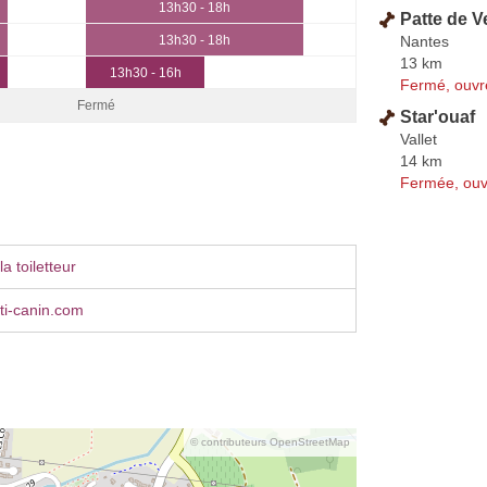
13h30 - 18h
Patte de V
Nantes
13h30 - 18h
13 km
13h30 - 16h
Fermé, ouvr
Fermé
Star'ouaf
Vallet
14 km
Fermée, ouv
a toiletteur
ti-canin.com
© contributeurs OpenStreetMap