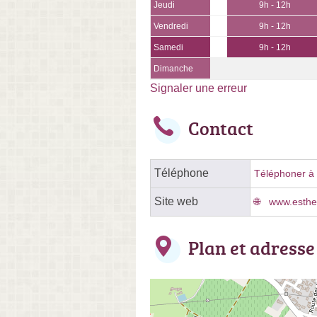
Jeudi
9h - 12h
Vendredi
9h - 12h
Samedi
9h - 12h
Dimanche
Signaler une erreur
Contact
Téléphone
Téléphoner à l
Site web
www.esthe
Plan et adresse