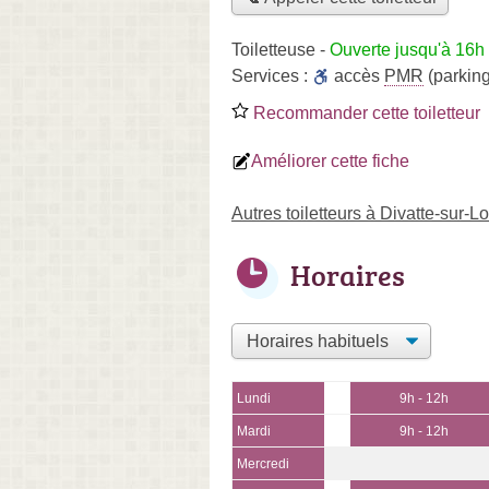
Toiletteuse
-
Ouverte jusqu'à 16h
Services :
accès
PMR
(parking
Recommander cette toiletteur
Améliorer cette fiche
Autres toiletteurs à Divatte-sur-Lo
Horaires
Lundi
9h - 12h
Mardi
9h - 12h
Mercredi