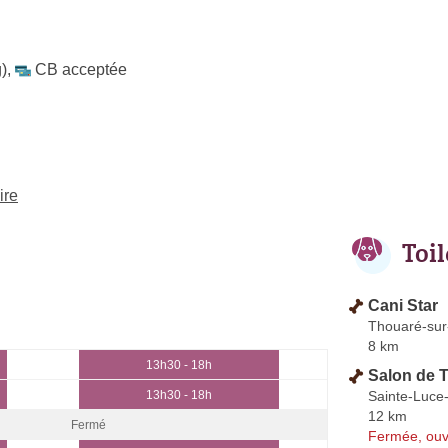
)
,
CB acceptée
ire
Toi
Cani Star
Thouaré-sur
8 km
13h30 - 18h
Salon de T
Sainte-Luce-
13h30 - 18h
12 km
Fermé
Fermée, ouv