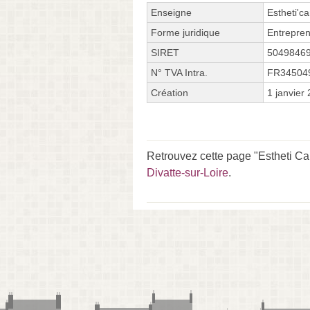
Enseigne
Estheti'ca
Forme juridique
Entrepren
SIRET
5049846
N° TVA Intra.
FR34504
Création
1 janvier
Retrouvez cette page "Estheti Ca
Divatte-sur-Loire
.