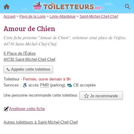
Accueil
>
Pays de la Loire
>
Loire-Atlantique
>
Saint-Michel-Chef-Chef
Amour de Chien
Cette fiche présente "Amour de Chien", toiletteur situé
place de l'église
,
44730 Saint-Michel-Chef-Chef.
6 Place de l'Église
44730 Saint-Michel-Chef-Chef
📞 Appeler cette toiletteur
Toiletteur
-
Fermée, ouvre demain à 9h
Services :
accès
PMR
(parking)
,
CB acceptée
Une personne
recommande
cette toiletteur.
Je recommande
Améliorer cette fiche
Autres toiletteurs à Saint-Michel-Chef-Chef