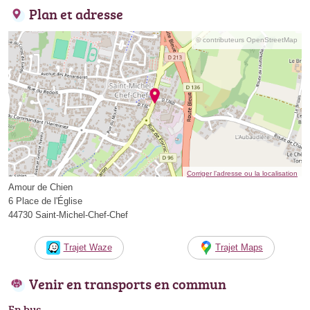
Plan et adresse
© contributeurs OpenStreetMap
Corriger l’adresse ou la localisation
Amour de Chien
6 Place de l'Église
44730 Saint-Michel-Chef-Chef
Trajet Waze
Trajet Maps
Venir en transports en commun
En bus