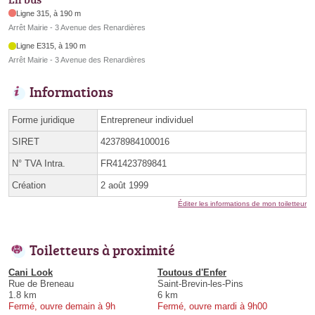
Ligne 315, à 190 m
Arrêt Mairie - 3 Avenue des Renardières
Ligne E315, à 190 m
Arrêt Mairie - 3 Avenue des Renardières
Informations
Forme juridique
Entrepreneur individuel
SIRET
42378984100016
N° TVA Intra.
FR41423789841
Création
2 août 1999
Éditer les informations de mon toiletteur
Toiletteurs à proximité
Cani Look
Toutous d'Enfer
Rue de Breneau
Saint-Brevin-les-Pins
1.8 km
6 km
Fermé, ouvre demain à 9h
Fermé, ouvre mardi à 9h00