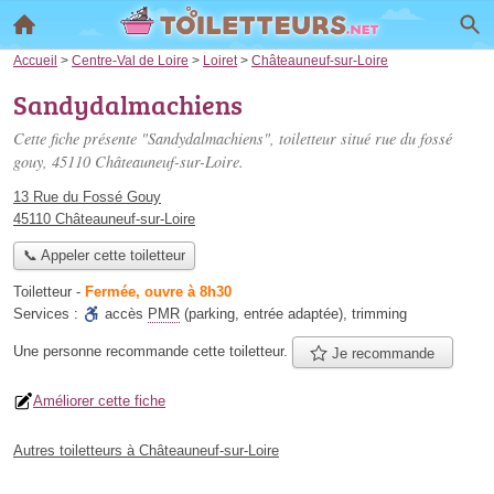
Accueil
>
Centre-Val de Loire
>
Loiret
>
Châteauneuf-sur-Loire
Sandydalmachiens
Cette fiche présente "Sandydalmachiens", toiletteur situé
rue du fossé
gouy
, 45110 Châteauneuf-sur-Loire.
13 Rue du Fossé Gouy
45110 Châteauneuf-sur-Loire
📞 Appeler cette toiletteur
Toiletteur
-
Fermée, ouvre à 8h30
Services :
accès
PMR
(parking, entrée adaptée)
,
trimming
Une personne
recommande
cette toiletteur.
Je recommande
Améliorer cette fiche
Autres toiletteurs à Châteauneuf-sur-Loire