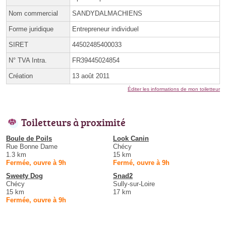
Nom commercial
SANDYDALMACHIENS
Forme juridique
Entrepreneur individuel
SIRET
44502485400033
N° TVA Intra.
FR39445024854
Création
13 août 2011
Éditer les informations de mon toiletteur
Toiletteurs à proximité
Boule de Poils
Look Canin
Rue Bonne Dame
Chécy
1.3 km
15 km
Fermée, ouvre à 9h
Fermé, ouvre à 9h
Sweety Dog
Snad2
Chécy
Sully-sur-Loire
15 km
17 km
Fermée, ouvre à 9h