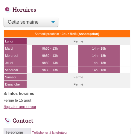
Horaires
Samedi prochain :
Jour férié (Assomption)
Lundi
Fermé
Mardi
9h30 - 13h
14h - 18h
Mercredi
9h30 - 13h
14h - 18h
Jeudi
9h30 - 13h
14h - 18h
Vendredi
9h30 - 13h
14h - 18h
Samedi
Fermé
(15 août)
Dimanche
Fermé
Fermé le 15 août
Signaler une erreur
Contact
Téléphone
Téléphoner à la toiletteur