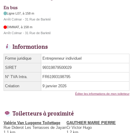
En bus
Ligne L07, à 158 m
Arrêt Colmar - 31 Rue de Barleté
DIMMAT, à 158 m
Arrêt Colmar - 31 Rue de Barleté
Informations
Forme juridique
Entrepreneur individuel
SIRET
99319879500029
N° TVA Intra.
FR61993198795
Création
9 janvier 2026
Éditer les informations de mon toiletteur
Toiletteurs à proximité
Valérie Van Luggene Toilettage
GAUTHIER MARIE PIERRE
Rue Diderot Les Terrasses de Jayan
Cr Victor Hugo
1.1 km
1.2 km