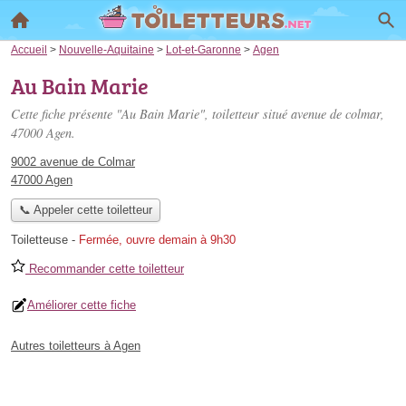
Accueil
>
Nouvelle-Aquitaine
>
Lot-et-Garonne
>
Agen
Au Bain Marie
Cette fiche présente "Au Bain Marie", toiletteur situé
avenue de colmar
,
47000 Agen.
9002 avenue de Colmar
47000 Agen
📞 Appeler cette toiletteur
Toiletteuse
-
Fermée, ouvre demain à 9h30
Recommander cette toiletteur
Améliorer cette fiche
Autres toiletteurs à Agen