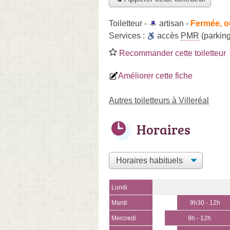
Toiletteur -
artisan
-
Fermée, o
Services :
accès
PMR
(parking
Recommander cette toiletteur
Améliorer cette fiche
Autres toiletteurs à Villeréal
Horaires
Lundi
Mardi
9h30 - 12h
Mercredi
9h - 12h