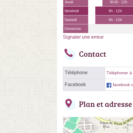
Jeudi
9h30 - 12h
Vendredi
9h - 12h
Samedi
9h - 12h
Dimanche
Signaler une erreur
Contact
Téléphone
Téléphoner à l
Facebook
facebook.
Plan et adresse