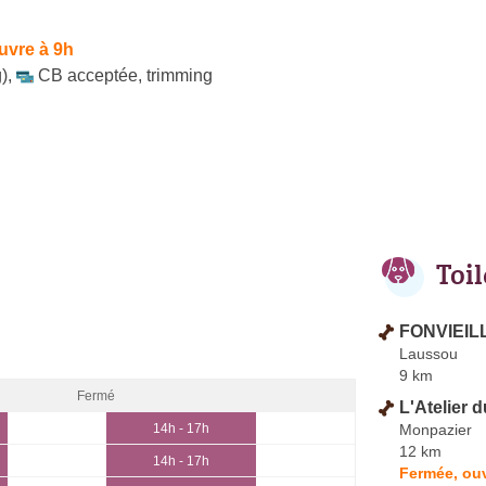
uvre à 9h
)
,
CB acceptée
,
trimming
Toi
FONVIEILL
Laussou
9 km
Fermé
L'Atelier d
Monpazier
14h - 17h
12 km
14h - 17h
Fermée, ou