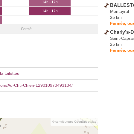
14h - 17h
BALLESTA
Montayral
14h - 17h
25 km
Fermée, ouv
Fermé
Charly's-
Saint-Caprai
25 km
Fermée, ouv
a toiletteur
com/Au-Chti-Chien-129010970493104/
© contributeurs OpenStreetMap